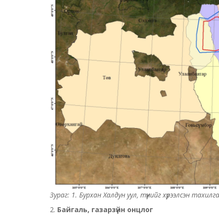
Зураг: 1. Бурхан Халдун уул, түүнийг хүрээлсэн тах
2.
Байгаль, газарзүйн онцлог