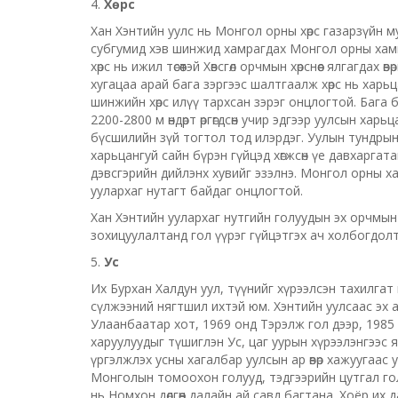
4.
Хөрс
Хан Хэнтийн уулс нь Монгол орны хөрс газарзүйн 
субгумид хэв шинжид хамрагдах Монгол орны хамги
хөрс нь ижил төсөөтэй Хөвсгөл орчмын хөрснөөс ялгагдах
хугацаа арай бага зэргээс шалтгаалж хөрс нь харьц
шинжийн хөрс илүү тархсан зэрэг онцлогтой. Бага
2200-2800 м өндөрт өргөгдсөн учир эдгээр уулсын хар
бүсшилийн зүй тогтол тод илэрдэг. Уулын тундрын 
харьцангуй сайн бүрэн гүйцэд хөгжсөн үе давхаргат
дэвсгэрийн дийлэнх хувийг эзэлнэ. Монгол орны ха
уулархаг нутагт байдаг онцлогтой.
Хан Хэнтийн уулархаг нутгийн голуудын эх орчмын н
зохицуулалтанд гол үүрэг гүйцэтгэх ач холбогдолт
5.
Ус
Их Бурхан Халдун уул, түүнийг хүрээлсэн тахилгат 
сүлжээний нягтшил ихтэй юм. Хэнтийн уулсаас эх 
Улаанбаатар хот, 1969 онд Тэрэлж гол дээр, 1985
харуулуудыг түшиглэн Ус, цаг уурын хүрээлэнгээс 
үргэлжлэх усны хагалбар уулсын ар өвөр хажуугаас у
Монголын томоохон голууд, тэдгээрийн цутгал голууд э
нь Номхон дөлгөөн далайн ай савд багтана. Хоёр их