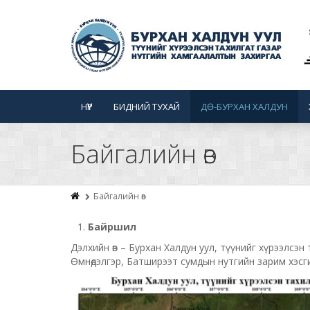
НҮҮР
БИДНИЙ ТУХАЙ
ДӨ-БУРХАН ХАЛДУН
Байгалийн өв
Байгалийн өв
Байршил
Дэлхийн өв – Бурхан Халдун уул, түүнийг хүрээлсэн
Өмнөдэлгэр, Батширээт сумдын нутгийн зарим хэсг