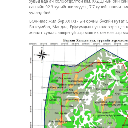
хувьд өндөр ач холбогдолтой юм. ХХДЦГ-ын ойн сан
сангийн 92.3 хувийг шилмүүст, 7.7 хувийг навчит 
ууланд бий.
БОЯ-наас жил бүр ХХТХГ- ын орчны бүсийн нутаг Сэл
Батсүмбэр, Мандал, Ерөө) сумдын нутгаас хэрэгцээн
хяналт сулаас зөвшөөрөлгүйгээр маш их хэмжээгээр м