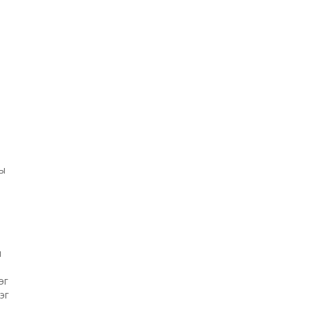
н
ны
н
эг
эг