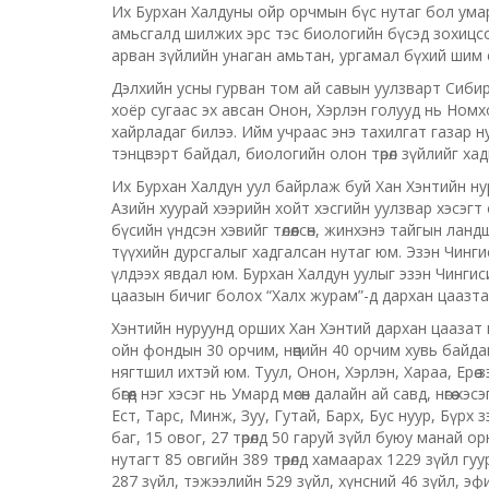
Их Бурхан Халдуны ойр орчмын бүс нутаг бол умар з
амьсгалд шилжих эрс тэс биологийн бүсэд зохицс
арван зүйлийн унаган амьтан, ургамал бүхий шим е
Дэлхийн усны гурван том ай савын уулзварт Сибири
хоёр сугаас эх авсан Онон, Хэрлэн голууд нь Номхон
хайрладаг билээ. Ийм учраас энэ тахилгат газар ну
тэнцвэрт байдал, биологийн олон төрөл зүйлийг ха
Их Бурхан Халдун уул байрлаж буй Хан Хэнтийн нуруу
Азийн хуурай хээрийн хойт хэсгийн уулзвар хэсэгт
бүсийн үндсэн хэвийг төлөөлсөн, жинхэнэ тайгын ла
түүхийн дурсгалыг хадгалсан нутаг юм. Эзэн Чингиси
үлдээх явдал юм. Бурхан Халдун уулыг эзэн Чинги
цаазын бичиг болох “Халх журам”-д дархан цаазтай
Хэнтийн нуруунд орших Хан Хэнтий дархан цаазат 
ойн фондын 30 орчим, нөөцийн 40 орчим хувь байдаг
нягтшил ихтэй юм. Туул, Онон, Хэрлэн, Хараа, Ерөө
бөгөөд нэг хэсэг нь Умард мөсөн далайн ай савд, нөгө
Ест, Тарс, Минж, Зуу, Гутай, Барх, Бус нуур, Бүрх
баг, 15 овог, 27 төрөлд 50 гаруй зүйл буюу манай о
нутагт 85 овгийн 389 төрөлд хамаарах 1229 зүйл г
287 зүйл, тэжээлийн 529 зүйл, хүнсний 46 зүйл, эф