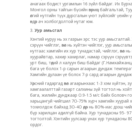
анагаах бодист ургамлын 16 зүйл байдаг. Их Бурх
Монгол орны тайгын бүсийн өвөрмөц байгальтай, Туу
өлгий нутгийн түүх дурсгалын үнэт зүйлсийг үеийн ү
өндөр ач холбогдолтой нутаг юм.
3.
Уур амьсгал
Хэнтий нуруу нь эх газрын эрс тэс уур амьсгалтай
сэрүүн чийглэг, өвөл нь хүйтэн чийглэг, уур амьсг
нутгаас хамгийн их хур тунадастай, чийглэг, өвөл н
хуурайвтар, хахир хахирлаг, намар сэрүүн сэрүүвтэ
урт биш, төдий л халуун биш байдаг (Г.Намхайжан
бага үе болох 1-р сарын агаарын дундаж температур
Хамгийн дулаан үе болох 7-р сард агаарын дундаж
Хөрсний гадаргад өвөл агаарынхаас 1-3 хэм хүйтэн, 
хамгаалалттай газарт салхины зүй тогтол нь хойт
бага, жилийн дунджаар О.9-1.5 м/с байх боловч го
харьцангуй чийгшил 7О-75% хүрч хамгийн хуурай хав
тохиолдож байхад ЗО-4О өдөр нь 8О%-иас дээш чий
бүр харилцан адилгүй байна. Хур тунадасны 95- 97
тогтолтой. Хэнтийн уулсаар унах хур тунадасны 80
ордог.