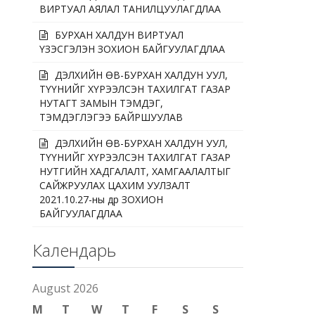
ВИРТУАЛ АЯЛАЛ ТАНИЛЦУУЛАГДЛАА
БУРХАН ХАЛДУН ВИРТУАЛ
ҮЗЭСГЭЛЭН ЗОХИОН БАЙГУУЛАГДЛАА
ДЭЛХИЙН ӨВ-БУРХАН ХАЛДУН УУЛ,
ТҮҮНИЙГ ХҮРЭЭЛСЭН ТАХИЛГАТ ГАЗАР
НУТАГТ ЗАМЫН ТЭМДЭГ,
ТЭМДЭГЛЭГЭЭ БАЙРШУУЛАВ
ДЭЛХИЙН ӨВ-БУРХАН ХАЛДУН УУЛ,
ТҮҮНИЙГ ХҮРЭЭЛСЭН ТАХИЛГАТ ГАЗАР
НУТГИЙН ХАДГАЛАЛТ, ХАМГААЛАЛТЫГ
САЙЖРУУЛАХ ЦАХИМ УУЛЗАЛТ
2021.10.27-ны өдөр ЗОХИОН
БАЙГУУЛАГДЛАА
Календарь
August 2026
M
T
W
T
F
S
S