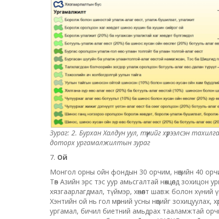
Зураг: 2. Бурхан Халдун уул, түүнийг хүрээлсэн та
доторх ургамалжилтын зураг
7.
Ой
Монгол орны ойн фондын 30 орчим, нөөцийн 40 орч
Төв Азийн эрс тэс уур амьсгалтай нөхцөлд зохицон у
хязгаарлагдмал, түймэр, хөнөөлт шавж болон хүний үй
Хэнтийн ой нь гол мөрний усны нөөцийг зохицуулах, х
ургамал, бичил биетний амьдрах тааламжтай орчны