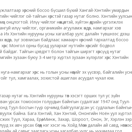
мужлалтаар хөрсний босоо бүсшил бүхий Хангай-Хэнтийн умардын
йн чийглэг ой-тайгын хөрстэй газар нутаг болно. Хэнтийн уулсы
 өвөрмөц онцлогтой. Илүү чийглэг нөхцөлтэй, хүйтэн өдрийн үргэлжлэх
ангуй илүү чийглэг, органикийн агууламж өндөр, намгархаг хэв
 ба Их Хэнтийн нурууны усны хагалбар уулс далайн түвшнээс дээш
ьцах өндөр, зүг зовхисын байдлаас хамаарч хөрсний тархалтад босоо
хөрс Монгол орны бусад уулархаг нутгийн хөрсийг бодвол
ай байдаг. Тайгын цэвдэгт болон тайгын ширэгт хөрсүүд нутаг
мгийн зузаан буюу 3-4 метр хүртэл зузаан хүлэрлэг хөрс Хэнтийн
уга-намгархаг хөрс нь голын усны нөөцийг эх үүсвэр, байгалийн ус
ойг тул, хамгаалах, зохистой ашиглах асуудал чухал юм.
газар нутаг нь Хэнтийн нурууны төв хэсэгт орших тул ус зүйн
аван урсах томоохон голуудын байнгын судалгааг 1947 онд Туул-
 онд Туул-Босгын гүүр орчимд байгуулагдсан ус судлалын байнгы
явуулж байна. Бага Хэнтий, Хан Хэнтий, Ононгийн Ноён уул хүртэл
сжих Туул, Хараа, Ерөө, Минж, Захар, Шороот, Онон, Эг, Хэрлэн зэр
х авч урсах бөгөөд нэг хэсэг нь Хойд Мөсөн далайн ай савд, нөгөө хэс
 далайн ай савыг зааглагч усны хагалбар уулс нь чухамдаа гол