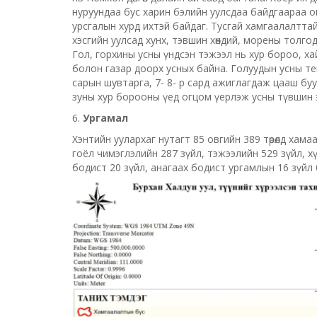
нуруундаа бус харин бэлийн уулсдаа байдгаараа он
урсгалын хурд ихтэй байдаг. Тусгай хамгаалалттай 
хэсгийн уулсад хунх, тэвшин хөндий, морены толгод
Гол, горхины усны үндсэн тэжээл нь хур бороо, ха
болон газар доорх усных байна. Голуудын усны те
сарын шувтарга, 7- 8- р сард ажиглагдаж цааш буу
зуны хур борооны үед огцом үерлэж усны түвшин эр
6.
Ургамал
Хэнтийн уулархаг нутагт 85 овгийн 389 төрөлд хама
гоёл чимэглэлийн 287 зүйл, тэжээлийн 529 зүйл, х
бодист 20 зүйл, анагаах бодист ургамлын 16 зүйл 