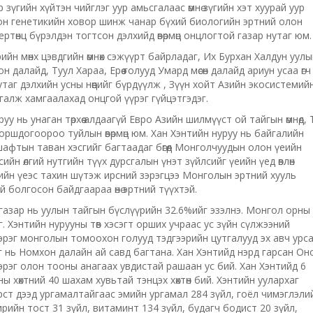
үгийн хүйтэн чийглэг уур амьсгалаас өмнө зүгийн хэт хуурай уур
он генетикийн ховор шинж чанар бүхий биологийн эртний олон
ртөнц бүрэлдэн тогтсон дэлхийд өвөрмөц онцлогтой газар нутаг юм.
йн мөнх цэвдгийн өмнөх сэжүүрт байрладаг, Их Бурхан Халдун уулы
 далайд, Туул Хараа, Ерөө голууд Умард мөсөн далайд ариун усаа өгч
таг дэлхийн усны нөөцийг бүрдүүлж , Зүүн хойт Азийн экосистемий
дгалж хамгаалахад онцгой үүрэг гүйцэтгэдэг.
 нь унаган төрхөө алдаагүй Евро Азийн шилмүүст ой тайгын өмнөд, Т
 оршдогоороо туйлын өвөрмөц юм. Хан Хэнтийн нуруу нь байгалийн
ндшафтын таван хэсгийг багтаадаг бөгөөд Монголчуудын олон үеийн
йн өлгий нутгийн түүх дурсгалын үнэт зүйлсийг үеийн үед өвлөн
сийн үеэс тахин шүтэж ирсний зэрэгцээ Монголын эртний хууль
 болгосон байдгаараа өнө эртний түүхтэй.
газар нь уулын тайгын бүслүүрийн 32.6%ийг эзэлнэ. Монгол орны
. Хэнтийн нурууны төв хэсэгт орших учраас ус зүйн сүлжээний
 зэрэг монголын томоохон голууд тэдгээрийн цутгалууд эх авч урс
ө хэсэг нь Номхон далайн ай савд багтана. Хан Хэнтийд нэрд гарсан Он
 зэрэг олон тооны анагаах увдистай рашаан ус бий. Хан Хэнтийд 6
рны хөхтний 40 шахам хувьтай тэнцэх хөхтөн бий. Хэнтийн уулархаг
уурст дээд ургамалтайгаас эмийн ургамал 284 зүйл, гоёл чимэглэли
ирийн тост 31 зүйл, витаминт 134 зүйл, будагч бодист 20 зүйл,