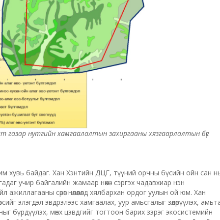
хилгат газар нутгийн хамгаалалтын захиргааны хязгаарлалтын бүс
им хувь байдаг. Хан Хэнтийн ДЦГ, түүний орчны бүсийн ойн сан н
ргадаг учир байгалийн жамаар нөхөн сэргэх чадавхиар нэн
л ажиллагааны сөрөг нөлөөлөлд хялбархан ордог уулын ой юм. Хан
өрсийг элэгдэл эвдрэлээс хамгаалах, уур амьсгалыг зөөлөрүүлэх, амьт
г бүрдүүлэх, мөнх цэвдгийг тогтоон барих зэрэг экосистемийн