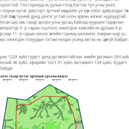
цлогтой. Гол горхиуд нь уулын голд багтах тул усны унал,
газрын нутаг дэвсгэрт эртний мөсдлийн ул мөр элбэг дайралдах төв
той бөгөөд түүний дунд цэнгэг устай олон арван жижиг нууруудтай.
йлсан цас мөс, газар доорх усны урсац байхад нуурынх гадаргын
мператур 3- р сарын сүүлчээс нэмэгдэж хамгийн их дулаан 6-р
рсаар 11- р сарын эхнээс өвлийн горимд шилжинэ. Хаврын шар ус,
с нэмэгдэн голуудын татам нэлдээ усанд автах нь цөөнгүй байдаг.
арах 1229 зүйл гуурст дээд ургамалтайгаас эмийн ургамал 284 зүй
үнсний 46 зүйл, эфирийн тост 31 зүйл, витаминт 134 зүйл, будагч
байдаг.