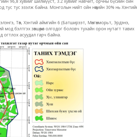
гийн 96,8 хувийг шилмүүст, 3.2 хувийг навчит, орчны бүсийн ойн
мод тус тус эзэлж байна. Монголын нийт ойн нөөцийн 30% нь Хэнтий
энгэ, Төв, Хэнтий аймгийн 6 (Батширээт, Мөнгөнморьт, Эрдэнэ,
ий мод бэлтгэх зөвшөөрөл олгодог боловч тухайн орон нутагт тавих
од огтлох асуудал гарч байна.