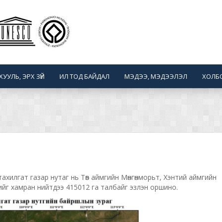
ХУУЛЬ, ЭРХ ЗҮЙ
ИЛ ТОД БАЙДАЛ
МЭДЭЭ, МЭДЭЭЛЭЛ
ХОЛБ
 тахилгат газар нутаг нь Төв аймгийн Мөнгөнморьт, Хэнтий аймгийн
ийг хамран нийтдээ 415012 га талбайг эзлэн оршино.