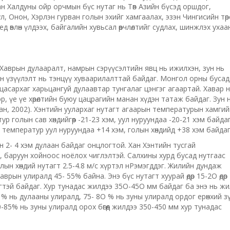
ан Халдуны ойр орчмын бүс нутаг нь Төв Азийн бүсэд оршдог,
л, Онон, Хэрлэн гурван голын эхийг хамгаалах, эзэн Чингисийн төрс
ед өвлөн үлдээх, байгалийн хувьсал өөрчлөлтийг судлах, шинжлэх уха
. Хаврын дулааралт, намрын сэрүүсэлтийн явц нь ижилхэн, зун нь
алын үзүүлэлт нь тэнцүү хуваарилалттай байдаг. Монгол орны бусад
ь цасархаг харьцангуй дулаавтар тунгалаг цэнгэг агаартай. Хавар 
р, үе үе хөрөлтийн буюу цацрагийн манан хүдэн татаж байдаг. Зун 
цан, 2002). Хэнтийн уулархаг нутагт агаарын температурын хамгий
 голын сав хөндийгөөр -21-23 хэм, уул нуруундаа -20-21 хэм байдаг
 температур уул нуруундаа +14 хэм, голын хөндийд +38 хэм байда
зун 2- 4 хэм дулаан байдаг онцлогтой. Хан Хэнтийн тусгай
, баруун хойноос ноёлох чиглэлтэй. Салхины хурд бусад нутгаас
лын хөндий нутагт 2.5-4.8 м/с хүртэл нPэмэгддэг. Жилийн дундаж
рын улиралд 45- 55% байна. Энэ бүс нутагт хуурай өдөр 15-2О өдөр
гтэй байдаг. Хур тунадас жилдээ 35О-45О мм байдаг ба энэ нь жи
 % нь дулааны улиралд, 75- 8О % нь зуны улиралд ордог ерөнхий з
-85% нь зуны улиралд орох бөгөөд жилдээ 350-450 мм хур тунадас