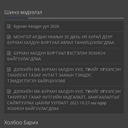
Шинэ мэдээлэл
Бурхан Халдун уул 2026
МОНГОЛ АРДЫН НАМЫН 30 ДАХЬ ИХ ХУРАЛ ДЭЭР
БУРХАН ХАЛДУН ВИРТУАЛ АЯЛАЛ ТАНИЛЦУУЛАГДЛАА
БУРХАН ХАЛДУН ВИРТУАЛ ҮЗЭСГЭЛЭН ЗОХИОН
БАЙГУУЛАГДЛАА
ДЭЛХИЙН ӨВ-БУРХАН ХАЛДУН УУЛ, ТҮҮНИЙГ ХҮРЭЭЛСЭН
ТАХИЛГАТ ГАЗАР НУТАГТ ЗАМЫН ТЭМДЭГ,
ТЭМДЭГЛЭГЭЭ БАЙРШУУЛАВ
ДЭЛХИЙН ӨВ-БУРХАН ХАЛДУН УУЛ, ТҮҮНИЙГ ХҮРЭЭЛСЭН
ТАХИЛГАТ ГАЗАР НУТГИЙН ХАДГАЛАЛТ, ХАМГААЛАЛТЫГ
САЙЖРУУЛАХ ЦАХИМ УУЛЗАЛТ 2021.10.27-ны өдөр
ЗОХИОН БАЙГУУЛАГДЛАА
Холбоо барих