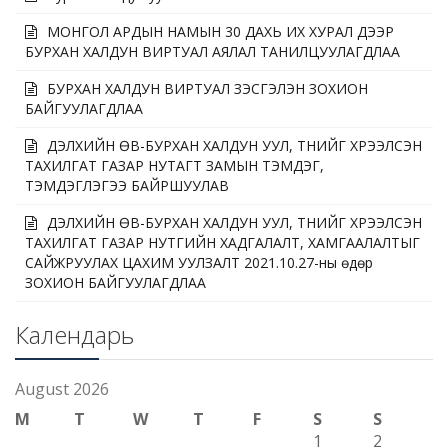
МОНГОЛ АРДЫН НАМЫН 30 ДАХЬ ИХ ХУРАЛ ДЭЭР
БУРХАН ХАЛДУН ВИРТУАЛ АЯЛАЛ ТАНИЛЦУУЛАГДЛАА
БУРХАН ХАЛДУН ВИРТУАЛ ҮЗЭСГЭЛЭН ЗОХИОН
БАЙГУУЛАГДЛАА
ДЭЛХИЙН ӨВ-БУРХАН ХАЛДУН УУЛ, ТҮҮНИЙГ ХҮРЭЭЛСЭН
ТАХИЛГАТ ГАЗАР НУТАГТ ЗАМЫН ТЭМДЭГ,
ТЭМДЭГЛЭГЭЭ БАЙРШУУЛАВ
ДЭЛХИЙН ӨВ-БУРХАН ХАЛДУН УУЛ, ТҮҮНИЙГ ХҮРЭЭЛСЭН
ТАХИЛГАТ ГАЗАР НУТГИЙН ХАДГАЛАЛТ, ХАМГААЛАЛТЫГ
САЙЖРУУЛАХ ЦАХИМ УУЛЗАЛТ 2021.10.27-ны өдөр
ЗОХИОН БАЙГУУЛАГДЛАА
Календарь
August 2026
M
T
W
T
F
S
S
1
2