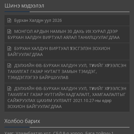
Шинэ мэдээлэл
Бурхан Халдун уул 2026
МОНГОЛ АРДЫН НАМЫН 30 ДАХЬ ИХ ХУРАЛ ДЭЭР
БУРХАН ХАЛДУН ВИРТУАЛ АЯЛАЛ ТАНИЛЦУУЛАГДЛАА
БУРХАН ХАЛДУН ВИРТУАЛ ҮЗЭСГЭЛЭН ЗОХИОН
БАЙГУУЛАГДЛАА
ДЭЛХИЙН ӨВ-БУРХАН ХАЛДУН УУЛ, ТҮҮНИЙГ ХҮРЭЭЛСЭН
ТАХИЛГАТ ГАЗАР НУТАГТ ЗАМЫН ТЭМДЭГ,
ТЭМДЭГЛЭГЭЭ БАЙРШУУЛАВ
ДЭЛХИЙН ӨВ-БУРХАН ХАЛДУН УУЛ, ТҮҮНИЙГ ХҮРЭЭЛСЭН
ТАХИЛГАТ ГАЗАР НУТГИЙН ХАДГАЛАЛТ, ХАМГААЛАЛТЫГ
САЙЖРУУЛАХ ЦАХИМ УУЛЗАЛТ 2021.10.27-ны өдөр
ЗОХИОН БАЙГУУЛАГДЛАА
Холбоо барих
Хаяг: Улаанбаатар хот, СБД 8-р хороо, Бага тойруу-1,