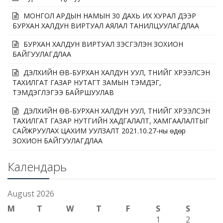
МОНГОЛ АРДЫН НАМЫН 30 ДАХЬ ИХ ХУРАЛ ДЭЭР
БУРХАН ХАЛДУН ВИРТУАЛ АЯЛАЛ ТАНИЛЦУУЛАГДЛАА
БУРХАН ХАЛДУН ВИРТУАЛ ҮЗЭСГЭЛЭН ЗОХИОН
БАЙГУУЛАГДЛАА
ДЭЛХИЙН ӨВ-БУРХАН ХАЛДУН УУЛ, ТҮҮНИЙГ ХҮРЭЭЛСЭН
ТАХИЛГАТ ГАЗАР НУТАГТ ЗАМЫН ТЭМДЭГ,
ТЭМДЭГЛЭГЭЭ БАЙРШУУЛАВ
ДЭЛХИЙН ӨВ-БУРХАН ХАЛДУН УУЛ, ТҮҮНИЙГ ХҮРЭЭЛСЭН
ТАХИЛГАТ ГАЗАР НУТГИЙН ХАДГАЛАЛТ, ХАМГААЛАЛТЫГ
САЙЖРУУЛАХ ЦАХИМ УУЛЗАЛТ 2021.10.27-ны өдөр
ЗОХИОН БАЙГУУЛАГДЛАА
Календарь
August 2026
M
T
W
T
F
S
S
1
2