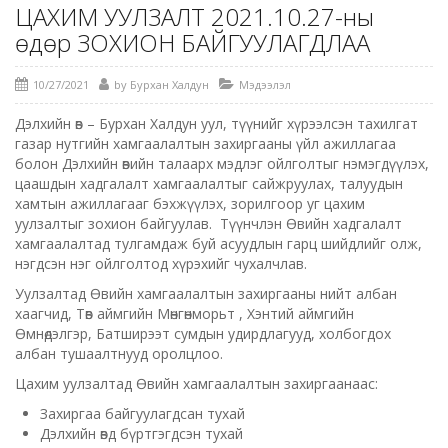
ЦАХИМ УУЛЗАЛТ 2021.10.27-ны
өдөр ЗОХИОН БАЙГУУЛАГДЛАА
10/27/2021
by
Бурхан Халдун
Мэдээлэл
Дэлхийн өв – Бурхан Халдун уул, түүнийг хүрээлсэн тахилгат
газар нутгийн хамгаалалтын захиргааны үйл ажиллагаа
болон Дэлхийн өвийн талаарх мэдлэг ойлголтыг нэмэгдүүлэх,
цаашдын хадгалалт хамгаалалтыг сайжруулах, талуудын
хамтын ажиллагааг бэхжүүлэх, зорилгоор уг цахим
уулзалтыг зохион байгуулав. Түүнчлэн Өвийн хадгалалт
хамгаалалтад тулгамдаж буй асуудлын гарц шийдлийг олж,
нэгдсэн нэг ойлголтод хүрэхийг чухалчлав.
Уулзалтад Өвийн хамгаалалтын захиргааны нийт албан
хаагчид, Төв аймгийн Мөнгөнморьт , Хэнтий аймгийн
Өмнөдэлгэр, Батширээт сумдын удирдлагууд, холбогдох
албан тушаалтнууд оролцлоо.
Цахим уулзалтад Өвийн хамгаалалтын захиргаанаас:
Захиргаа байгуулагдсан тухай
Дэлхийн өвд бүртгэгдсэн тухай