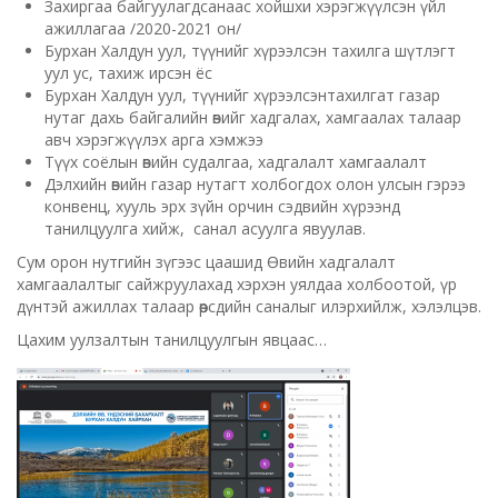
Захиргаа байгуулагдсанаас хойшхи хэрэгжүүлсэн үйл
ажиллагаа /2020-2021 он/
Бурхан Халдун уул, түүнийг хүрээлсэн тахилга шүтлэгт
уул ус, тахиж ирсэн ёс
Бурхан Халдун уул, түүнийг хүрээлсэнтахилгат газар
нутаг дахь байгалийн өвийг хадгалах, хамгаалах талаар
авч хэрэгжүүлэх арга хэмжээ
Түүх соёлын өвийн судалгаа, хадгалалт хамгаалалт
Дэлхийн өвийн газар нутагт холбогдох олон улсын гэрээ
конвенц, хууль эрх зүйн орчин сэдвийн хүрээнд
танилцуулга хийж, санал асуулга явуулав.
Сум орон нутгийн зүгээс цаашид Өвийн хадгалалт
хамгаалалтыг сайжруулахад хэрхэн уялдаа холбоотой, үр
дүнтэй ажиллах талаар өөрсдийн саналыг илэрхийлж, хэлэлцэв.
Цахим уулзалтын танилцуулгын явцаас…