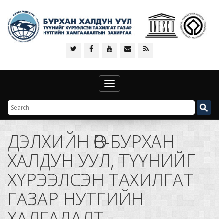
Toggle
navigation
ДЭЛХИЙН ӨВ-БУРХАН
ХАЛДУН УУЛ, ТҮҮНИЙГ
ХҮРЭЭЛСЭН ТАХИЛГАТ
ГАЗАР НУТГИЙН
ХАДГАЛАЛТ,