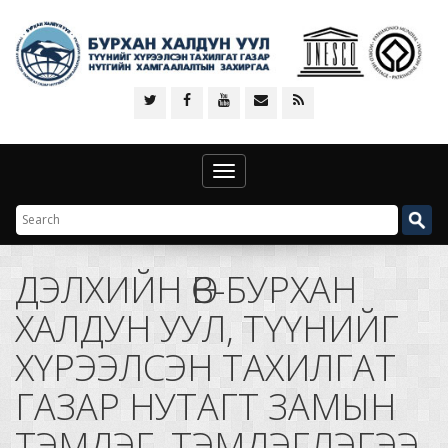
Toggle
navigation
ДЭЛХИЙН ӨВ-БУРХАН
ХАЛДУН УУЛ, ТҮҮНИЙГ
ХҮРЭЭЛСЭН ТАХИЛГАТ
ГАЗАР НУТАГТ ЗАМЫН
ТЭМДЭГ, ТЭМДЭГЛЭГЭЭ