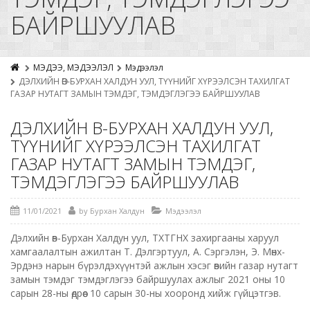
БАЙРШУУЛАВ
МЭДЭЭ, МЭДЭЭЛЭЛ
Мэдээлэл
ДЭЛХИЙН ӨВ-БУРХАН ХАЛДУН УУЛ, ТҮҮНИЙГ ХҮРЭЭЛСЭН ТАХИЛГАТ
ГАЗАР НУТАГТ ЗАМЫН ТЭМДЭГ, ТЭМДЭГЛЭГЭЭ БАЙРШУУЛАВ
ДЭЛХИЙН ӨВ-БУРХАН ХАЛДУН УУЛ,
ТҮҮНИЙГ ХҮРЭЭЛСЭН ТАХИЛГАТ
ГАЗАР НУТАГТ ЗАМЫН ТЭМДЭГ,
ТЭМДЭГЛЭГЭЭ БАЙРШУУЛАВ
11/01/2021
by
Бурхан Халдун
Мэдээлэл
Дэлхийн өв-Бурхан Халдун уул, ТХТГНХ захиргааны харуул
хамгаалалтын ажилтан Т. Дэлгэртуул, А. Сэргэлэн, Э. Мөнх-
Эрдэнэ нарын бүрэлдэхүүнтэй ажлын хэсэг өвийн газар нутагт
замын тэмдэг тэмдэглэгээ байршуулах ажлыг 2021 оны 10
сарын 28-ны өдрөөс 10 сарын 30-ны хооронд хийж гүйцэтгэв.