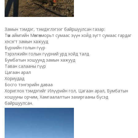
Замын тэмдэг, тэмдэглэгээг байршуулсан газар:
Төм аймгийн Мөнгөнморьт сумаас зүүн хойд зүгт сумаас гардаг
хэсэгт замын хажууд
Бүрхийн голын гүүр
Тэрэлжийн голын гүүрний урд хойд талд
Бумбатын хошуунд замын хажууд
Таван салааны гүүр
Цагаан арал
Хориудад
Босго тэнгэрийн даваа
Хориглох тэмдэгийг Илүүрийн гол, Цагаан арал, Бумбатын
хошууны орчим, Хамгаалалтын захиргааны бүсэд
байршуулсан.