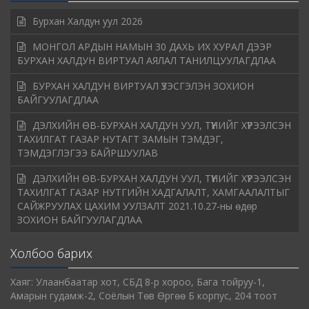
Бурхан Халдун уул 2026
МОНГОЛ АРДЫН НАМЫН 30 ДАХЬ ИХ ХУРАЛ ДЭЭР
БУРХАН ХАЛДУН ВИРТУАЛ АЯЛАЛ ТАНИЛЦУУЛАГДЛАА
БУРХАН ХАЛДУН ВИРТУАЛ ҮЗЭСГЭЛЭН ЗОХИОН
БАЙГУУЛАГДЛАА
ДЭЛХИЙН ӨВ-БУРХАН ХАЛДУН УУЛ, ТҮҮНИЙГ ХҮРЭЭЛСЭН
ТАХИЛГАТ ГАЗАР НУТАГТ ЗАМЫН ТЭМДЭГ,
ТЭМДЭГЛЭГЭЭ БАЙРШУУЛАВ
ДЭЛХИЙН ӨВ-БУРХАН ХАЛДУН УУЛ, ТҮҮНИЙГ ХҮРЭЭЛСЭН
ТАХИЛГАТ ГАЗАР НУТГИЙН ХАДГАЛАЛТ, ХАМГААЛАЛТЫГ
САЙЖРУУЛАХ ЦАХИМ УУЛЗАЛТ 2021.10.27-ны өдөр
ЗОХИОН БАЙГУУЛАГДЛАА
Холбоо барих
Хаяг: Улаанбаатар хот, СБД 8-р хороо, Бага тойруу-1,
Амарын гудамж-2, Соёлын Төв Өргөө Б корпус, 204 тоот