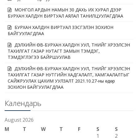
МОНГОЛ АРДЫН НАМЫН 30 ДАХЬ ИХ ХУРАЛ ДЭЭР
БУРХАН ХАЛДУН ВИРТУАЛ АЯЛАЛ ТАНИЛЦУУЛАГДЛАА
БУРХАН ХАЛДУН ВИРТУАЛ ҮЗЭСГЭЛЭН ЗОХИОН
БАЙГУУЛАГДЛАА
ДЭЛХИЙН ӨВ-БУРХАН ХАЛДУН УУЛ, ТҮҮНИЙГ ХҮРЭЭЛСЭН
ТАХИЛГАТ ГАЗАР НУТАГТ ЗАМЫН ТЭМДЭГ,
ТЭМДЭГЛЭГЭЭ БАЙРШУУЛАВ
ДЭЛХИЙН ӨВ-БУРХАН ХАЛДУН УУЛ, ТҮҮНИЙГ ХҮРЭЭЛСЭН
ТАХИЛГАТ ГАЗАР НУТГИЙН ХАДГАЛАЛТ, ХАМГААЛАЛТЫГ
САЙЖРУУЛАХ ЦАХИМ УУЛЗАЛТ 2021.10.27-ны өдөр
ЗОХИОН БАЙГУУЛАГДЛАА
Календарь
August 2026
M
T
W
T
F
S
S
1
2