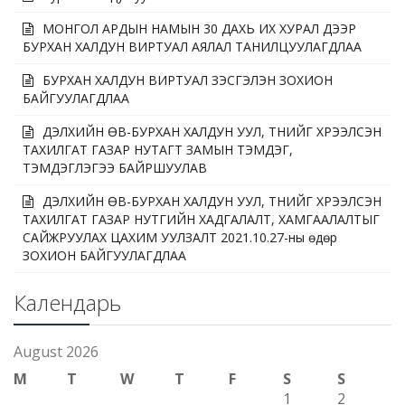
МОНГОЛ АРДЫН НАМЫН 30 ДАХЬ ИХ ХУРАЛ ДЭЭР
БУРХАН ХАЛДУН ВИРТУАЛ АЯЛАЛ ТАНИЛЦУУЛАГДЛАА
БУРХАН ХАЛДУН ВИРТУАЛ ҮЗЭСГЭЛЭН ЗОХИОН
БАЙГУУЛАГДЛАА
ДЭЛХИЙН ӨВ-БУРХАН ХАЛДУН УУЛ, ТҮҮНИЙГ ХҮРЭЭЛСЭН
ТАХИЛГАТ ГАЗАР НУТАГТ ЗАМЫН ТЭМДЭГ,
ТЭМДЭГЛЭГЭЭ БАЙРШУУЛАВ
ДЭЛХИЙН ӨВ-БУРХАН ХАЛДУН УУЛ, ТҮҮНИЙГ ХҮРЭЭЛСЭН
ТАХИЛГАТ ГАЗАР НУТГИЙН ХАДГАЛАЛТ, ХАМГААЛАЛТЫГ
САЙЖРУУЛАХ ЦАХИМ УУЛЗАЛТ 2021.10.27-ны өдөр
ЗОХИОН БАЙГУУЛАГДЛАА
Календарь
August 2026
M
T
W
T
F
S
S
1
2