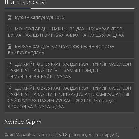
Шинэ мэдээлэл
Бурхан Халдун уул 2026
МОНГОЛ АРДЫН НАМЫН 30 ДАХЬ ИХ ХУРАЛ ДЭЭР
БУРХАН ХАЛДУН ВИРТУАЛ АЯЛАЛ ТАНИЛЦУУЛАГДЛАА
БУРХАН ХАЛДУН ВИРТУАЛ ҮЗЭСГЭЛЭН ЗОХИОН
БАЙГУУЛАГДЛАА
ДЭЛХИЙН ӨВ-БУРХАН ХАЛДУН УУЛ, ТҮҮНИЙГ ХҮРЭЭЛСЭН
ТАХИЛГАТ ГАЗАР НУТАГТ ЗАМЫН ТЭМДЭГ,
ТЭМДЭГЛЭГЭЭ БАЙРШУУЛАВ
ДЭЛХИЙН ӨВ-БУРХАН ХАЛДУН УУЛ, ТҮҮНИЙГ ХҮРЭЭЛСЭН
ТАХИЛГАТ ГАЗАР НУТГИЙН ХАДГАЛАЛТ, ХАМГААЛАЛТЫГ
САЙЖРУУЛАХ ЦАХИМ УУЛЗАЛТ 2021.10.27-ны өдөр
ЗОХИОН БАЙГУУЛАГДЛАА
Холбоо барих
Хаяг: Улаанбаатар хот, СБД 8-р хороо, Бага тойруу-1,