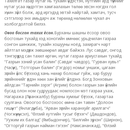
Тахилгат газар нутаг нь тухайн үндэстэн, нутгийн ард түмнийг
нутаг усаа хүндэтгэн хамгаалахын төлөө эвсэн нэгдэх гол
хүчин зүйл болж, ард иргэдэд эвтэй найртай, хамтач, тусч
сэтгэлээр энх амьдарч аж төрөхөд нөлөөлөх чухал ач
холбогдолтой билээ.
Овоо босгон тахих ёсон.
Бурханы шашны ёсоор овоо
босгохын тухайд хэд хоногийн өмнөөс урьдчилан газраа
сонгон шинжиж, тухайн хошууны ноёд, захирагч нарт
айлтгал мэдүүлж зөвшөөрөл авдаг байжээ. Лус савдаг, онгод
тэнгэрүүдэд сан тахил өргөн, нутаг газраа ариусгахын тухайд
“Газрын эзний усан балин” (Савдаг чавдор), “Гурван хувьт”
(Часүм), “Тотгорын балин” (Гэгдор) номыг уншиж, цагаан
зүгийн үйлс бүтээхэд хань нөхөр болохыг гуйж, хар буруу
зүгийнхнийг үлдэн хөөх зан үйлийг үйлдэнэ. Богд Зонховын
айлдсан “Тарнийн зэрэг” (Агрим) болон газрын зан үйлийн
бусад олон ном судруудаас номлосон мэт газраа ухаж,
Нагаража (Лүванжалбу) бурхны хумхыг бүтээж, газартаа
суулгана. Овоогоо босгохоос өмнө сан тавин “Долоон
гишүүнт” (Янлагдүнба), “Арван зүгийн харанхуйг арилгагч”
(Чогжүмүнсэл), “Өлзий хутгийн тусыг бүтээгч” (Дашдондов),
“Уужим их балгад” (Ямбыдончир), “Билгийн зүрхэн” (Ширнэн),
“Огторгуй газрын найман гэгээн” (Намсананжад), “Өлзий