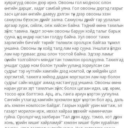
хуврагууд овоон дээр ирнэ. Овооны гол модноос олон
өнгийн дарцаг, хадаг самбай уяна. Гол овооны дэргэд газрыг
засч цагаан өнгийн даавуу дэлгэн түүн дээр овооны эзэн
сахиусны бүтээсэн дүрийг зална. Сахиусны дүрийг гар урлалын
аргаар зурж, сийлж, оёж хийсэн байна. Тэдний өмнө тахилын
зүйлс тавина. Хүндэт зочин овооны баруун хойд талыг барьж
сууна, үүнд өндөр настан голдуу байна. Уул овоог тахих
зарлигийн бичгийг төрийг төлөөлж оролцож байгаа түшмэл
уншина. Овооны зүүн хойд талд лам нар сууна. Уншлага үйлдэх
лам нар гурваас дээш олон тоотой байна. Эдгээр ламыг
сүмийн толгойлогч мяндагтан томилон оролцуулна. Тахилгад
уншдаг судар ном болон тухайн ууланд зориулсан сан
судрыг тэр нутгийн хамгийн дээд номтой, сүм хийдийн цол
хэргэмтэй, тахилга хийхэд дадаж мэргэшсэн лам нар болон
судрыг сайн мэддэг ахмад настангууд уншина. Овооны өмнө
наран ургах зүгт тахилгын зүйлс болох цагаан идээ, шүүс, өрөм,
тосоо өрж бэлтгэнэ. Арц, агь, ганга ариун үнэртэн уугиулна.
Сангийн утлагад хамгийн эрхэмлэн үздэг үнэртэн бол арц, даль
агь хэмээн номлосон байдаг. Газрын эздийг урин магтаж, эл
газарт морилон ирж, ивээл хайраа үзүүлэхийг наминчилан
гуйна. Оролцогчид залбиран “Тал дүүрэн адуу, тэмээ, хот дүүрэн
хонь, үхрийн хишиг хайрламуй” хэмээн хишиг буян хурайлан