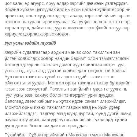
цог заль, эд агуурс, яруу алдар зэргийг дэвжээн дэлгэрүүлдэг.
Эрхэнд хураан цуглуулах үйлс нь есөн цагаан хүслийг ёсоор нь
арвитгах, олон хүмүүн, нөхөд, эд таваар, хэрэгтэй зүйлийг өргөн
олноор нь хураан арвижуулдаг. Хатуу үйлс нь хорлол тотгор,
хараал зүхэл, дайсагнал, уур өшөөрхөл зэрэг үйлийг хатуугаар
хариулж цээрлүүлэхээр зохиодог.
Уул усны эздийн тухайд
Хээрийн судалгаагаар ардын аман зохиол тахилгын зан
үйлтэй холбогдох ховор нандин баримт олон тэмдэглэгдсэн
бөгөөд эдгээр нь голчлон домог хууч яриагаар илэрч уул,
усны эзэд, лус, савдгуудтай холбогддог онцлогтой байлаа.
Уул овоо тахих нь тухайн газрын эздийг тахих гэсэн
ойлголтыг агуулдаг. Монгол орны тахилгат газар бүр өөрийн
гэсэн эзэн сахиустай. Тахилгын зан үйлийн үндсэн агуулга нь
уул усны эзэн сахиус болон тэнгэрүүдийг урин дуудаж
баясгаад ивээл хайрыг нь хүртэх үндсэн санааг илэрхийлдэг.
Монгол орны ихэнх тахилгат газрын эзэд нь хүний дүрээр
илэрхийлэгддэг, тэдгээр эзэд юунд дуртай, юунд дургүй, амьд
ахуйдаа юу хийж, хаагуур нутаглаж явсан тухай ард түмний
дунд домог болон ам дамжин яригддаг.
Тухайлбал: Сүхбаатар аймгийн Мөнххаан сумын Мөнххаан