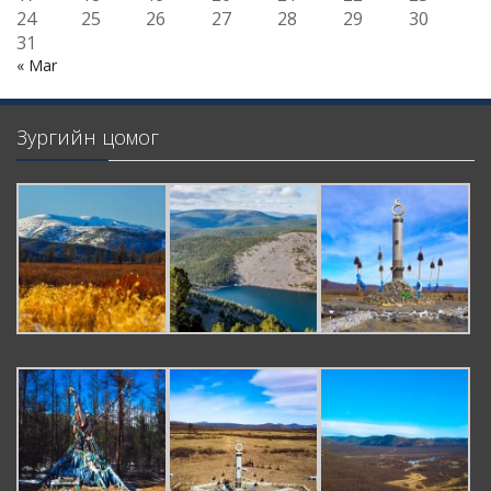
24
25
26
27
28
29
30
31
« Mar
Зургийн цомог