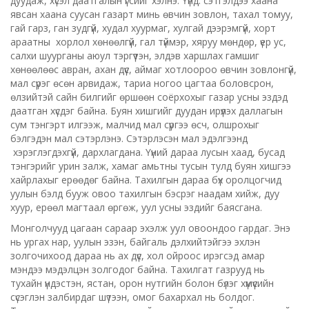
дуудаж, хүсэл даатгалын үгсийг хэлнэ. Үүнд: сэтгэлдээ хаана
явсан хаана суусан газарт минь өвчин зовлон, тахал томуу,
гай гарз, ган зудгүй, худал хуурмаг, хулгай дээрэмгүй, хорт
араатны хорлол хөнөөлгүй, гал түймэр, хяруу мөндөр, үер ус,
салхи шуурганы аюул тэргүүтэн, элдэв харшлах гамшиг
хөнөөлөөс авран, ахан дүүс, аймаг хотлоороо өвчин зовлонгүй,
мал сүрэг өсөн арвидаж, тариа ногоо цагтаа боловсрон,
өлзийтэй сайн билгийг өршөөн соёрхохыг газар усны эздэд
даатган хүсдэг байна. Буян хишгийг дуудан ирүүлэх даллагын
сум тэнгэрт илгээж, малчид мал сүргээ өсч, олшрохыг
бэлгэдэн мал сэтэрлэнэ. Сэтэрлэсэн мал эдэлгээнд
хэрэглэгдэхгүй, дархлагдана. Үүний дараа лусын хаад, бусад
тэнгэрийг урин залж, хамаг амьтны тусын тулд буян хишгээ
хайрлахыг ерөөдөг байна. Тахилгын дараа бүх оролцогчид
уулын бэлд бууж овоо тахилгын бэсрэг наадам хийж, дуу
хуур, ерөөл магтаал өргөж, уул усны эздийг баясгана.
Монголчууд цагаан сараар эхэлж уул овоондоо гардаг. Энэ
нь ургах нар, уулын эзэн, байгаль дэлхийтэйгээ эхлэн
золгочихоод дараа нь ах дүүс, хол ойроос ирэгсэд амар
мэндээ мэдэлцэн золгодог байна. Тахилгат газрууд нь
тухайн үндэстэн, ястан, орон нутгийн болон бүлэг хүмүүсийн
сүсэглэн залбирдаг шүтээн, омог бахархал нь болдог.