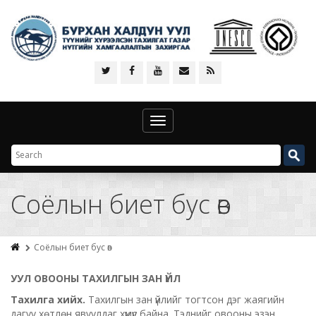
Toggle
navigation
Соёлын биет бус өв
Соёлын биет бус өв
УУЛ ОВООНЫ ТАХИЛГЫН ЗАН ҮЙЛ
Тахилга хийх.
Тахилгын зан үйлийг тогтсон дэг жаягийн
дагуу хөтлөн явуулдаг хүмүүс байна. Тэднийг овооны эзэн,