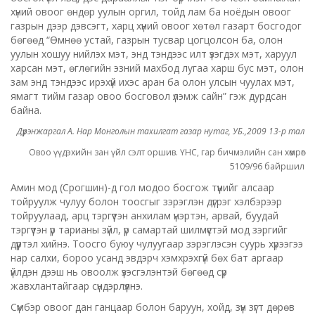
хүний овоог өндөр уулын оргил, тойд лам ба ноёдын овоог
газрын дээр дэвсэгт, харц хүний овоог хөтөл газарт босгодог
бөгөөд “Өмнөө устай, газрын тусвар цогцолсон ба, олон
уулын хошуу нийлэх мэт, энд тэндээс илт үзэгдэх мэт, харуул
харсан мэт, өглөгийн эзний махбод лугаа харш бус мэт, олон
зам энд тэндээс ирэхүй ихэс аран ба олон улсын чуулах мэт,
ямагт тийм газар овоо босговол үлэмж сайн” гэж дурдсан
байна.
Дүүрэнжаргал А. Нар Монголын тахилгат газар нутаг, УБ.,2009 13-р тал
Овоо үүдэхийн зан үйл сэлт оршив. ҮНС, гар бичмэлийн сан хөмрөг
5109/96 байршил
Амин мод (Срогшин)-д гол модоо босгож түүнийг алсаар
тойруулж чулуу болон тоосгыг зэрэглэн дүгрэг хэлбэрээр
тойруулаад, арц тэргүүтэн анхилам үнэртэн, арвай, буудай
тэргүүтэн үр тарианы зүйл, үр самартай шилмүүстэй мод зэргийг
дүүртэл хийнэ. Тоосго буюу чулуугаар зэрэглэсэн суурь хүрээгээ
нар салхи, бороо усанд эвдэрч хэмхрэхгүй бөх бат аргаар
үйлдэн дээш нь овоолж үзэсгэлэнтэй бөгөөд сүр
жавхлантайгаар сүндэрлүүлнэ.
Сүмбэр овоог дан ганцаар болон баруун, хойд, зүүн зүгт дөрөв