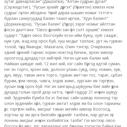
хутаг давхарласан” (Дашзэгва), “Алтан судрын дусал”
(Сэржидотиг), “Лусын эрхийг дүүргэх” (Лүвангон) хэмээх ном
судрыг сүслэн айлдана. Үүний дараа шашин номыг тэтгэгч
бурхан сахиусуудад балин тахил өргөж, “Зуун балинт”
(Дормажарза), “Лусын балин” (Лүдор) зэрэг номыг айлтган
үйлсээ даатгана. “Овоо үүдэхийн зан үйл сэлт оршив” хэмээх
сударт: “Эдүгээ овоо босгохуйн ёсон ийм буюу, хуяг саадаг,
нум сум, жад илд орох буй, хуш модыг таллаж, урт нь гурван
тохой, түүнд Ямандаг, Махагала, Охин тэнгэр, Очирваань
эдний зүрхний тарнис хорин нэжгээд бичиж, эрээн хивээр
ороогоод дундад гол хийтүгэй. Нэгэн цагаан балин хий.
Найман шивдаг хий, 12 жил хий, нэг сайн бүргэд өдтэй суман,
нэг эн торго, эрээн хив, долоон улаан сувд, оюу, номин, хув,
дун, явуу, таван өнгө торго, гурван амттан тос, тараг, сүү, бал
бурам, үзэм чихэр, чавга, элдэв жимс, зургаан эм тэргүүтэн,
лусын эмүүд орох буй. Нэг их хангарьд шувууны бие хийн үүдэж
дундад голын орой дээр хатга, түүний гадуур 21 өчүүхэн шувуу
хий. Эрдэнийн бумба ба эс бөгөөс сайн шавар лонхонд тэр
олон эрдэнийн зүйл, гурван амтат элдэв эм ба олон тарианы
үрс тэргүүтэн хийж, амсрыг таван өнгийн хивээр боогоод,
хортны эр эм арга билгийн хүрднийг талбиж, нар ургах зүг
лонхны амсрыг өчүүхэн хэлбийлгэж талби” гэх мэтээр овоо
босгох үйл явц, дэс дарааллыг нэг бүрчлэн тоочсон байна.Хан