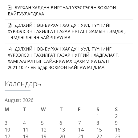
БУРХАН ХАЛДУН ВИРТУАЛ ҮЗЭСГЭЛЭН ЗОХИОН
БАЙГУУЛАГДЛАА
ДЭЛХИЙН ӨВ-БУРХАН ХАЛДУН УУЛ, ТҮҮНИЙГ
ХҮРЭЭЛСЭН ТАХИЛГАТ ГАЗАР НУТАГТ ЗАМЫН ТЭМДЭГ,
ТЭМДЭГЛЭГЭЭ БАЙРШУУЛАВ
ДЭЛХИЙН ӨВ-БУРХАН ХАЛДУН УУЛ, ТҮҮНИЙГ
ХҮРЭЭЛСЭН ТАХИЛГАТ ГАЗАР НУТГИЙН ХАДГАЛАЛТ,
ХАМГААЛАЛТЫГ САЙЖРУУЛАХ ЦАХИМ УУЛЗАЛТ
2021.10.27-ны өдөр ЗОХИОН БАЙГУУЛАГДЛАА
Календарь
August 2026
M
T
W
T
F
S
S
1
2
3
4
5
6
7
8
9
10
11
12
13
14
15
16
17
18
19
20
21
22
23