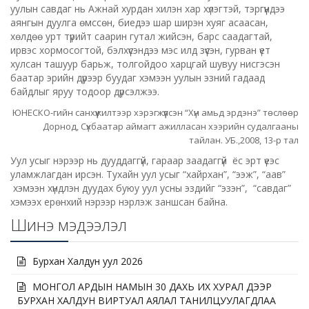
уулын савдаг нь Ажнай хурдан хилэн хар хүлэгтэй, тэргүүндээ
аянгын дуулга өмссөн, биедээ шар ширэн хуяг асаасан,
хөлдөө урт түрийт саарин гутал жийсэн, барс саадагтай,
ирвэс хормосогтой, бэлхүүсэндээ мэс илд зүүсэн, гурван үет
хулсан ташуур барьж, толгойдоо харцгай шувуу нисгэсэн
баатар эрийн дүрээр буудаг хэмээн уулын эзний гадаад
байдлыг яруу тодоор дүрсэлжээ.
ЮНЕСКО-гийн санхүүжилтээр хэрэгжүүлсэн “Хүн амьд эрдэнэ” төслөөр
Дорнод, Сүхбаатар аймагт ажилласан хээрийн судалгааны
тайлан. УБ.,2008, 13-р тал
Уул усыг нэрээр нь дууддаггүй, гараар заадаггүй ёс эрт үеэс
уламжлагдан ирсэн. Тухайн уул усыг “хайрхан”, “ээж”, “аав”
хэмээн хүндлэн дуудах буюу уул усны эздийг “эзэн”, “савдаг”
хэмээх ерөнхий нэрээр нэрлэж заншсан байна.
Шинэ мэдээлэл
Бурхан Халдун уул 2026
МОНГОЛ АРДЫН НАМЫН 30 ДАХЬ ИХ ХУРАЛ ДЭЭР
БУРХАН ХАЛДУН ВИРТУАЛ АЯЛАЛ ТАНИЛЦУУЛАГДЛАА