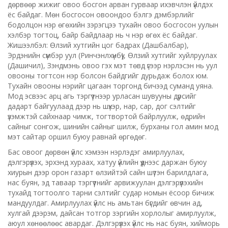
дөрвөөр жижиг овоо босгон арван гурваар ихэвчлэн үйлдэх
ёс байдаг. Мөн босгосон овоондоо бэлгэ дэмбэрлийг
бодолцон нэр өгөхийн зэрэгцээ тухайн овоо босгосон уулын
хэлбэр тогтоц, байр байдлаар нь ч нэр өгөх ёс байдаг.
Жишээлбэл: Өлзий хутгийн цог бадрах (Дашбалбар),
Эрдэнийн сүмбэр уул (Ринчэнлхүнбү), Өлзий хутгийг хуйлруулах
(Дашичил), Зэндмэнь овоо гэх мэт төвд үгээр нэрлэсэн нь уул
овооны тогтсон нэр болсон байдгийг дурьдаж болох юм.
Тухайн овооны нэрийг цагаан торгонд бичээд суманд уяна.
Мод эсвээс арц агь тэргүүтнээр урласан шувууны дүрсийг
дадарт байгуулаад дээр нь шүхэр, нар, сар, дог сэлтийг
үзэмжтэй сайхнаар чимж, тогтвортой байрлуулж, өдрийн
сайныг сонгож, шинийн сайныг шилж, бурханы гол амин мод
мэт сайтар оршил буюу равнай өргөдөг.
Бас овоог дөрвөн үйлс хэмээн нэрлэдэг амирлуулах,
дэлгэрүүлэх, эрхэнд хураах, хатуу үйлийн үүднээс даржан буюу
хиурын дээр орон газарт өлзийтэй сайн шүтэн барилдлага,
нас буян, эд таваар тэргүүтнийг арвижуулан дэлгэрүүлэхийн
тухайд тогтоолго тарни сэлтийг судар номын ёсоор бичиж
мандуулдаг. Амирлуулах үйлс нь амьтан бүгдийг өвчин ад,
хулгай дээрэм, дайсан тотгор зэргийн хорлолыг амирлуулж,
аюул хөнөөлөөс авардаг. Дэлгэрүүлэх үйлс нь нас буян, хийморь