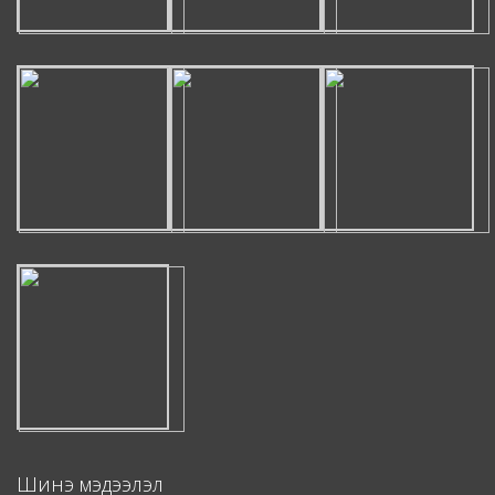
Шинэ мэдээлэл