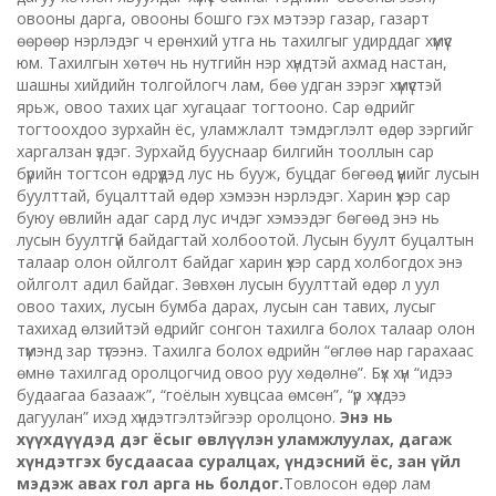
овооны дарга, овооны бошго гэх мэтээр газар, газарт
өөрөөр нэрлэдэг ч ерөнхий утга нь тахилгыг удирддаг хүмүүс
юм. Тахилгын хөтөч нь нутгийн нэр хүндтэй ахмад настан,
шашны хийдийн толгойлогч лам, бөө удган зэрэг хүмүүстэй
ярьж, овоо тахих цаг хугацааг тогтооно. Сар өдрийг
тогтоохдоо зурхайн ёс, уламжлалт тэмдэглэлт өдөр зэргийг
харгалзан үздэг. Зурхайд бууснаар билгийн тооллын сар
бүрийн тогтсон өдрүүдэд лус нь бууж, буцдаг бөгөөд үүнийг лусын
буулттай, буцалттай өдөр хэмээн нэрлэдэг. Харин үхэр сар
буюу өвлийн адаг сард лус ичдэг хэмээдэг бөгөөд энэ нь
лусын буултгүй байдагтай холбоотой. Лусын буулт буцалтын
талаар олон ойлголт байдаг харин үхэр сард холбогдох энэ
ойлголт адил байдаг. Зөвхөн лусын буулттай өдөр л уул
овоо тахих, лусын бумба дарах, лусын сан тавих, лусыг
тахихад өлзийтэй өдрийг сонгон тахилга болох талаар олон
түмэнд зар түгээнэ. Тахилга болох өдрийн “өглөө нар гарахаас
өмнө тахилгад оролцогчид овоо руу хөдөлнө”. Бүх хүн “идээ
будаагаа базааж”, “гоёлын хувцсаа өмсөн”, “үр хүүхдээ
дагуулан” ихэд хүндэтгэлтэйгээр оролцоно.
Энэ нь
хүүхдүүдэд дэг ёсыг өвлүүлэн уламжлуулах, дагаж
хүндэтгэх бусдаасаа суралцах, үндэсний ёс, зан үйл
мэдэж авах гол арга нь болдог.
Товлосон өдөр лам