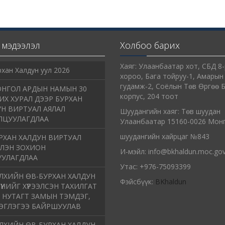
мэдээлэл
Холбоо барих
Хаяг: Улаанбаатар хот, СБД 8-
рхан Халдун уул 2026
хороо, Бага тойруу-1, Амарын
гудамж-2, Соёлын Төв Өргөө 
НГОЛ АРДЫН НАМЫН 30
корпус, 204 тоот
ИХ ХУРАЛ ДЭЭР БУРХАН
Н ВИРТУАЛ АЯЛАЛ
Шуудангийн хаяг: Төв шуудан
ЛЦУУЛАГДЛАА
Улаанбаатар 15160-0026 Мон
шуудангийн хайрцаг №843
РХАН ХАЛДУН ВИРТУАЛ
ЭЛЭН ЗОХИОН
И-мэйл: info@bkhaldun.moc.go
УУЛАГДЛАА
Утас: +976-75093399
ЛХИЙН ӨВ-БУРХАН ХАЛДУН
Фэйсбүүк:
BKhaldun
ТҮҮНИЙГ ХҮРЭЭЛСЭН ТАХИЛГАТ
 НУТАГТ ЗАМЫН ТЭМДЭГ,
ЭГЛЭГЭЭ БАЙРШУУЛАВ
ЛХИЙН ӨВ-БУРХАН ХАЛДУН