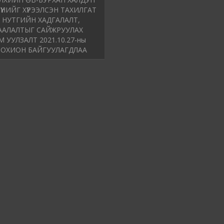
ТҮҮНИЙГ ХҮРЭЭЛСЭН ТАХИЛГАТ
 НУТГИЙН ХАДГАЛАЛТ,
ААЛАЛТЫГ САЙЖРУУЛАХ
 УУЛЗАЛТ 2021.10.27-ны
ЗОХИОН БАЙГУУЛАГДЛАА