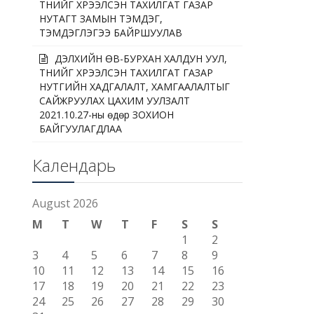
ТҮҮНИЙГ ХҮРЭЭЛСЭН ТАХИЛГАТ ГАЗАР
НУТАГТ ЗАМЫН ТЭМДЭГ,
ТЭМДЭГЛЭГЭЭ БАЙРШУУЛАВ
ДЭЛХИЙН ӨВ-БУРХАН ХАЛДУН УУЛ,
ТҮҮНИЙГ ХҮРЭЭЛСЭН ТАХИЛГАТ ГАЗАР
НУТГИЙН ХАДГАЛАЛТ, ХАМГААЛАЛТЫГ
САЙЖРУУЛАХ ЦАХИМ УУЛЗАЛТ
2021.10.27-ны өдөр ЗОХИОН
БАЙГУУЛАГДЛАА
Календарь
August 2026
M
T
W
T
F
S
S
1
2
3
4
5
6
7
8
9
10
11
12
13
14
15
16
17
18
19
20
21
22
23
24
25
26
27
28
29
30