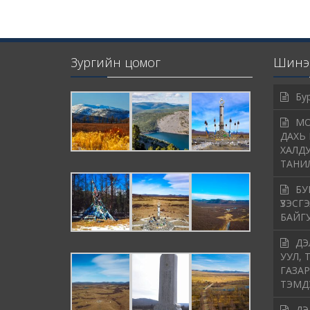
Зургийн цомог
Шинэ 
Бу
МО
ДАХЬ 
ХАЛДУ
ТАНИ
БУ
ҮЗЭСГ
БАЙГ
ДЭ
УУЛ, 
ГАЗАР
ТЭМД
ДЭ