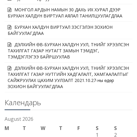
МОНГОЛ АРДЫН НАМЫН 30 ДАХЬ ИХ ХУРАЛ ДЭЭР
БУРХАН ХАЛДУН ВИРТУАЛ АЯЛАЛ ТАНИЛЦУУЛАГДЛАА
БУРХАН ХАЛДУН ВИРТУАЛ ҮЗЭСГЭЛЭН ЗОХИОН
БАЙГУУЛАГДЛАА
ДЭЛХИЙН ӨВ-БУРХАН ХАЛДУН УУЛ, ТҮҮНИЙГ ХҮРЭЭЛСЭН
ТАХИЛГАТ ГАЗАР НУТАГТ ЗАМЫН ТЭМДЭГ,
ТЭМДЭГЛЭГЭЭ БАЙРШУУЛАВ
ДЭЛХИЙН ӨВ-БУРХАН ХАЛДУН УУЛ, ТҮҮНИЙГ ХҮРЭЭЛСЭН
ТАХИЛГАТ ГАЗАР НУТГИЙН ХАДГАЛАЛТ, ХАМГААЛАЛТЫГ
САЙЖРУУЛАХ ЦАХИМ УУЛЗАЛТ 2021.10.27-ны өдөр
ЗОХИОН БАЙГУУЛАГДЛАА
Календарь
August 2026
M
T
W
T
F
S
S
1
2