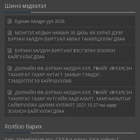
Шинэ мэдээлэл
Бурхан Халдун уул 2026
МОНГОЛ АРДЫН НАМЫН 30 ДАХЬ ИХ ХУРАЛ ДЭЭР
БУРХАН ХАЛДУН ВИРТУАЛ АЯЛАЛ ТАНИЛЦУУЛАГДЛАА
БУРХАН ХАЛДУН ВИРТУАЛ ҮЗЭСГЭЛЭН ЗОХИОН
БАЙГУУЛАГДЛАА
ДЭЛХИЙН ӨВ-БУРХАН ХАЛДУН УУЛ, ТҮҮНИЙГ ХҮРЭЭЛСЭН
ТАХИЛГАТ ГАЗАР НУТАГТ ЗАМЫН ТЭМДЭГ,
ТЭМДЭГЛЭГЭЭ БАЙРШУУЛАВ
ДЭЛХИЙН ӨВ-БУРХАН ХАЛДУН УУЛ, ТҮҮНИЙГ ХҮРЭЭЛСЭН
ТАХИЛГАТ ГАЗАР НУТГИЙН ХАДГАЛАЛТ, ХАМГААЛАЛТЫГ
САЙЖРУУЛАХ ЦАХИМ УУЛЗАЛТ 2021.10.27-ны өдөр
ЗОХИОН БАЙГУУЛАГДЛАА
Холбоо барих
Хаяг: Улаанбаатар хот, СБД 8-р хороо, Бага тойруу-1,