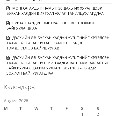
МОНГОЛ АРДЫН НАМЫН 30 ДАХЬ ИХ ХУРАЛ ДЭЭР
БУРХАН ХАЛДУН ВИРТУАЛ АЯЛАЛ ТАНИЛЦУУЛАГДЛАА
БУРХАН ХАЛДУН ВИРТУАЛ ҮЗЭСГЭЛЭН ЗОХИОН
БАЙГУУЛАГДЛАА
ДЭЛХИЙН ӨВ-БУРХАН ХАЛДУН УУЛ, ТҮҮНИЙГ ХҮРЭЭЛСЭН
ТАХИЛГАТ ГАЗАР НУТАГТ ЗАМЫН ТЭМДЭГ,
ТЭМДЭГЛЭГЭЭ БАЙРШУУЛАВ
ДЭЛХИЙН ӨВ-БУРХАН ХАЛДУН УУЛ, ТҮҮНИЙГ ХҮРЭЭЛСЭН
ТАХИЛГАТ ГАЗАР НУТГИЙН ХАДГАЛАЛТ, ХАМГААЛАЛТЫГ
САЙЖРУУЛАХ ЦАХИМ УУЛЗАЛТ 2021.10.27-ны өдөр
ЗОХИОН БАЙГУУЛАГДЛАА
Календарь
August 2026
M
T
W
T
F
S
S
1
2