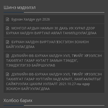
Шинэ мэдээлэл
Бурхан Халдун уул 2026
МОНГОЛ АРДЫН НАМЫН 30 ДАХЬ ИХ ХУРАЛ ДЭЭР
БУРХАН ХАЛДУН ВИРТУАЛ АЯЛАЛ ТАНИЛЦУУЛАГДЛАА
БУРХАН ХАЛДУН ВИРТУАЛ ҮЗЭСГЭЛЭН ЗОХИОН
БАЙГУУЛАГДЛАА
ДЭЛХИЙН ӨВ-БУРХАН ХАЛДУН УУЛ, ТҮҮНИЙГ ХҮРЭЭЛСЭН
ТАХИЛГАТ ГАЗАР НУТАГТ ЗАМЫН ТЭМДЭГ,
ТЭМДЭГЛЭГЭЭ БАЙРШУУЛАВ
ДЭЛХИЙН ӨВ-БУРХАН ХАЛДУН УУЛ, ТҮҮНИЙГ ХҮРЭЭЛСЭН
ТАХИЛГАТ ГАЗАР НУТГИЙН ХАДГАЛАЛТ, ХАМГААЛАЛТЫГ
САЙЖРУУЛАХ ЦАХИМ УУЛЗАЛТ 2021.10.27-ны өдөр
ЗОХИОН БАЙГУУЛАГДЛАА
Холбоо барих