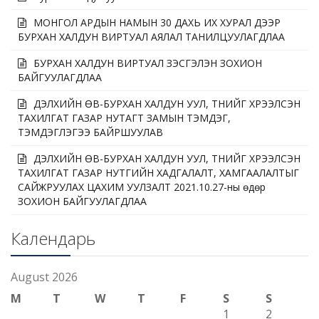
МОНГОЛ АРДЫН НАМЫН 30 ДАХЬ ИХ ХУРАЛ ДЭЭР
БУРХАН ХАЛДУН ВИРТУАЛ АЯЛАЛ ТАНИЛЦУУЛАГДЛАА
БУРХАН ХАЛДУН ВИРТУАЛ ҮЗЭСГЭЛЭН ЗОХИОН
БАЙГУУЛАГДЛАА
ДЭЛХИЙН ӨВ-БУРХАН ХАЛДУН УУЛ, ТҮҮНИЙГ ХҮРЭЭЛСЭН
ТАХИЛГАТ ГАЗАР НУТАГТ ЗАМЫН ТЭМДЭГ,
ТЭМДЭГЛЭГЭЭ БАЙРШУУЛАВ
ДЭЛХИЙН ӨВ-БУРХАН ХАЛДУН УУЛ, ТҮҮНИЙГ ХҮРЭЭЛСЭН
ТАХИЛГАТ ГАЗАР НУТГИЙН ХАДГАЛАЛТ, ХАМГААЛАЛТЫГ
САЙЖРУУЛАХ ЦАХИМ УУЛЗАЛТ 2021.10.27-ны өдөр
ЗОХИОН БАЙГУУЛАГДЛАА
Календарь
August 2026
M
T
W
T
F
S
S
1
2