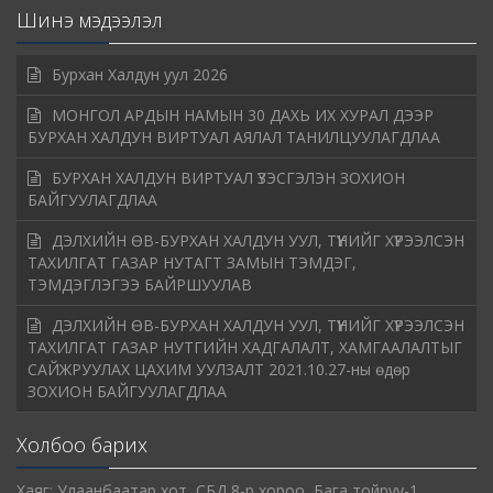
Шинэ мэдээлэл
Бурхан Халдун уул 2026
МОНГОЛ АРДЫН НАМЫН 30 ДАХЬ ИХ ХУРАЛ ДЭЭР
БУРХАН ХАЛДУН ВИРТУАЛ АЯЛАЛ ТАНИЛЦУУЛАГДЛАА
БУРХАН ХАЛДУН ВИРТУАЛ ҮЗЭСГЭЛЭН ЗОХИОН
БАЙГУУЛАГДЛАА
ДЭЛХИЙН ӨВ-БУРХАН ХАЛДУН УУЛ, ТҮҮНИЙГ ХҮРЭЭЛСЭН
ТАХИЛГАТ ГАЗАР НУТАГТ ЗАМЫН ТЭМДЭГ,
ТЭМДЭГЛЭГЭЭ БАЙРШУУЛАВ
ДЭЛХИЙН ӨВ-БУРХАН ХАЛДУН УУЛ, ТҮҮНИЙГ ХҮРЭЭЛСЭН
ТАХИЛГАТ ГАЗАР НУТГИЙН ХАДГАЛАЛТ, ХАМГААЛАЛТЫГ
САЙЖРУУЛАХ ЦАХИМ УУЛЗАЛТ 2021.10.27-ны өдөр
ЗОХИОН БАЙГУУЛАГДЛАА
Холбоо барих
Хаяг: Улаанбаатар хот, СБД 8-р хороо, Бага тойруу-1,