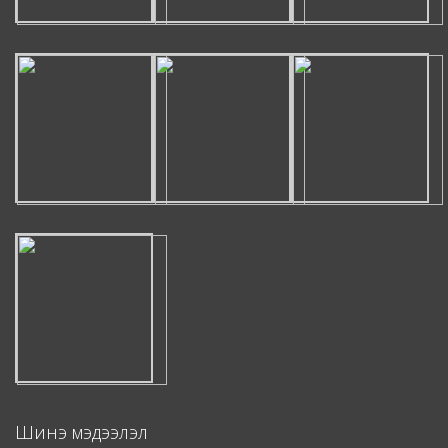
Шинэ мэдээлэл