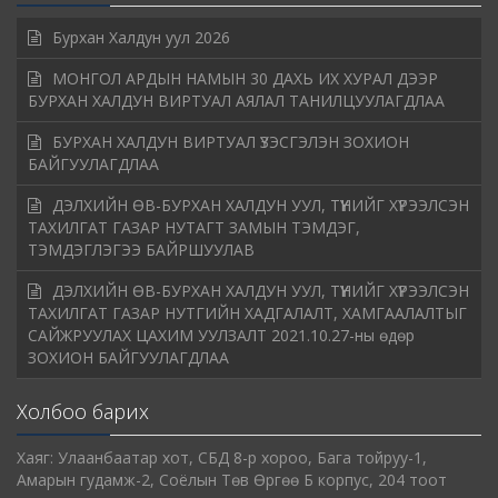
Бурхан Халдун уул 2026
МОНГОЛ АРДЫН НАМЫН 30 ДАХЬ ИХ ХУРАЛ ДЭЭР
БУРХАН ХАЛДУН ВИРТУАЛ АЯЛАЛ ТАНИЛЦУУЛАГДЛАА
БУРХАН ХАЛДУН ВИРТУАЛ ҮЗЭСГЭЛЭН ЗОХИОН
БАЙГУУЛАГДЛАА
ДЭЛХИЙН ӨВ-БУРХАН ХАЛДУН УУЛ, ТҮҮНИЙГ ХҮРЭЭЛСЭН
ТАХИЛГАТ ГАЗАР НУТАГТ ЗАМЫН ТЭМДЭГ,
ТЭМДЭГЛЭГЭЭ БАЙРШУУЛАВ
ДЭЛХИЙН ӨВ-БУРХАН ХАЛДУН УУЛ, ТҮҮНИЙГ ХҮРЭЭЛСЭН
ТАХИЛГАТ ГАЗАР НУТГИЙН ХАДГАЛАЛТ, ХАМГААЛАЛТЫГ
САЙЖРУУЛАХ ЦАХИМ УУЛЗАЛТ 2021.10.27-ны өдөр
ЗОХИОН БАЙГУУЛАГДЛАА
Холбоо барих
Хаяг: Улаанбаатар хот, СБД 8-р хороо, Бага тойруу-1,
Амарын гудамж-2, Соёлын Төв Өргөө Б корпус, 204 тоот