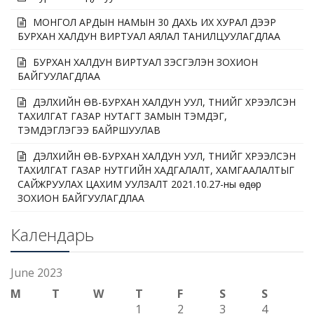
МОНГОЛ АРДЫН НАМЫН 30 ДАХЬ ИХ ХУРАЛ ДЭЭР
БУРХАН ХАЛДУН ВИРТУАЛ АЯЛАЛ ТАНИЛЦУУЛАГДЛАА
БУРХАН ХАЛДУН ВИРТУАЛ ҮЗЭСГЭЛЭН ЗОХИОН
БАЙГУУЛАГДЛАА
ДЭЛХИЙН ӨВ-БУРХАН ХАЛДУН УУЛ, ТҮҮНИЙГ ХҮРЭЭЛСЭН
ТАХИЛГАТ ГАЗАР НУТАГТ ЗАМЫН ТЭМДЭГ,
ТЭМДЭГЛЭГЭЭ БАЙРШУУЛАВ
ДЭЛХИЙН ӨВ-БУРХАН ХАЛДУН УУЛ, ТҮҮНИЙГ ХҮРЭЭЛСЭН
ТАХИЛГАТ ГАЗАР НУТГИЙН ХАДГАЛАЛТ, ХАМГААЛАЛТЫГ
САЙЖРУУЛАХ ЦАХИМ УУЛЗАЛТ 2021.10.27-ны өдөр
ЗОХИОН БАЙГУУЛАГДЛАА
Календарь
June 2023
M
T
W
T
F
S
S
1
2
3
4