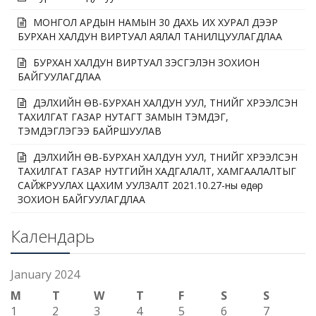
МОНГОЛ АРДЫН НАМЫН 30 ДАХЬ ИХ ХУРАЛ ДЭЭР
БУРХАН ХАЛДУН ВИРТУАЛ АЯЛАЛ ТАНИЛЦУУЛАГДЛАА
БУРХАН ХАЛДУН ВИРТУАЛ ҮЗЭСГЭЛЭН ЗОХИОН
БАЙГУУЛАГДЛАА
ДЭЛХИЙН ӨВ-БУРХАН ХАЛДУН УУЛ, ТҮҮНИЙГ ХҮРЭЭЛСЭН
ТАХИЛГАТ ГАЗАР НУТАГТ ЗАМЫН ТЭМДЭГ,
ТЭМДЭГЛЭГЭЭ БАЙРШУУЛАВ
ДЭЛХИЙН ӨВ-БУРХАН ХАЛДУН УУЛ, ТҮҮНИЙГ ХҮРЭЭЛСЭН
ТАХИЛГАТ ГАЗАР НУТГИЙН ХАДГАЛАЛТ, ХАМГААЛАЛТЫГ
САЙЖРУУЛАХ ЦАХИМ УУЛЗАЛТ 2021.10.27-ны өдөр
ЗОХИОН БАЙГУУЛАГДЛАА
Календарь
January 2024
M
T
W
T
F
S
S
1
2
3
4
5
6
7