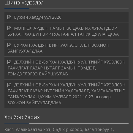
Шинэ мэдээлэл
Бурхан Халдун уул 2026
МОНГОЛ АРДЫН НАМЫН 30 ДАХЬ ИХ ХУРАЛ ДЭЭР
БУРХАН ХАЛДУН ВИРТУАЛ АЯЛАЛ ТАНИЛЦУУЛАГДЛАА
БУРХАН ХАЛДУН ВИРТУАЛ ҮЗЭСГЭЛЭН ЗОХИОН
БАЙГУУЛАГДЛАА
ДЭЛХИЙН ӨВ-БУРХАН ХАЛДУН УУЛ, ТҮҮНИЙГ ХҮРЭЭЛСЭН
ТАХИЛГАТ ГАЗАР НУТАГТ ЗАМЫН ТЭМДЭГ,
ТЭМДЭГЛЭГЭЭ БАЙРШУУЛАВ
ДЭЛХИЙН ӨВ-БУРХАН ХАЛДУН УУЛ, ТҮҮНИЙГ ХҮРЭЭЛСЭН
ТАХИЛГАТ ГАЗАР НУТГИЙН ХАДГАЛАЛТ, ХАМГААЛАЛТЫГ
САЙЖРУУЛАХ ЦАХИМ УУЛЗАЛТ 2021.10.27-ны өдөр
ЗОХИОН БАЙГУУЛАГДЛАА
Холбоо барих
Хаяг: Улаанбаатар хот, СБД 8-р хороо, Бага тойруу-1,