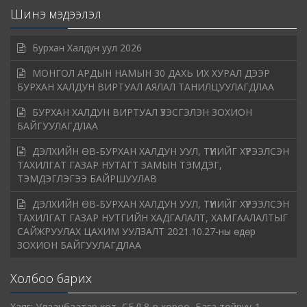
Шинэ мэдээлэл
Бурхан Халдун уул 2026
МОНГОЛ АРДЫН НАМЫН 30 ДАХЬ ИХ ХУРАЛ ДЭЭР
БУРХАН ХАЛДУН ВИРТУАЛ АЯЛАЛ ТАНИЛЦУУЛАГДЛАА
БУРХАН ХАЛДУН ВИРТУАЛ ҮЗЭСГЭЛЭН ЗОХИОН
БАЙГУУЛАГДЛАА
ДЭЛХИЙН ӨВ-БУРХАН ХАЛДУН УУЛ, ТҮҮНИЙГ ХҮРЭЭЛСЭН
ТАХИЛГАТ ГАЗАР НУТАГТ ЗАМЫН ТЭМДЭГ,
ТЭМДЭГЛЭГЭЭ БАЙРШУУЛАВ
ДЭЛХИЙН ӨВ-БУРХАН ХАЛДУН УУЛ, ТҮҮНИЙГ ХҮРЭЭЛСЭН
ТАХИЛГАТ ГАЗАР НУТГИЙН ХАДГАЛАЛТ, ХАМГААЛАЛТЫГ
САЙЖРУУЛАХ ЦАХИМ УУЛЗАЛТ 2021.10.27-ны өдөр
ЗОХИОН БАЙГУУЛАГДЛАА
Холбоо барих
Хаяг: Улаанбаатар хот, СБД 8-р хороо, Бага тойруу-1,