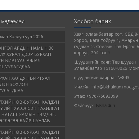
мэдээлэл
Холбоо барих
Хаяг: Улаанбаатар хот, СБД 8-
рхан Халдун уул 2026
хороо, Бага тойруу-1, Амарын
гудамж-2, Соёлын Төв Өргөө 
НГОЛ АРДЫН НАМЫН 30
корпус, 204 тоот
ИХ ХУРАЛ ДЭЭР БУРХАН
Н ВИРТУАЛ АЯЛАЛ
Шуудангийн хаяг: Төв шуудан
ЛЦУУЛАГДЛАА
Улаанбаатар 15160-0026 Мон
шуудангийн хайрцаг №843
РХАН ХАЛДУН ВИРТУАЛ
ЭЛЭН ЗОХИОН
И-мэйл: info@bkhaldun.moc.go
УУЛАГДЛАА
Утас: +976-75093399
ЛХИЙН ӨВ-БУРХАН ХАЛДУН
Фэйсбүүк:
BKhaldun
ТҮҮНИЙГ ХҮРЭЭЛСЭН ТАХИЛГАТ
 НУТАГТ ЗАМЫН ТЭМДЭГ,
ЭГЛЭГЭЭ БАЙРШУУЛАВ
ЛХИЙН ӨВ-БУРХАН ХАЛДУН
ТҮҮНИЙГ ХҮРЭЭЛСЭН ТАХИЛГАТ