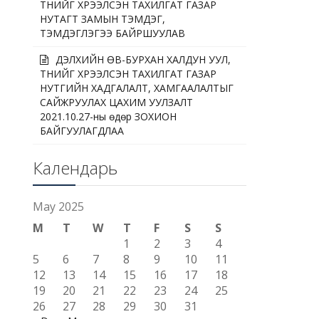
ТҮҮНИЙГ ХҮРЭЭЛСЭН ТАХИЛГАТ ГАЗАР
НУТАГТ ЗАМЫН ТЭМДЭГ,
ТЭМДЭГЛЭГЭЭ БАЙРШУУЛАВ
ДЭЛХИЙН ӨВ-БУРХАН ХАЛДУН УУЛ,
ТҮҮНИЙГ ХҮРЭЭЛСЭН ТАХИЛГАТ ГАЗАР
НУТГИЙН ХАДГАЛАЛТ, ХАМГААЛАЛТЫГ
САЙЖРУУЛАХ ЦАХИМ УУЛЗАЛТ
2021.10.27-ны өдөр ЗОХИОН
БАЙГУУЛАГДЛАА
Календарь
May 2025
M
T
W
T
F
S
S
1
2
3
4
5
6
7
8
9
10
11
12
13
14
15
16
17
18
19
20
21
22
23
24
25
26
27
28
29
30
31