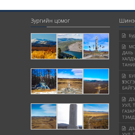
Зургийн цомог
Шинэ 
Бу
МО
ДАХЬ 
ХАЛДУ
ТАНИ
БУ
ҮЗЭСГ
БАЙГ
ДЭ
УУЛ, 
ГАЗАР
ТЭМД
ДЭ
УУЛ, 