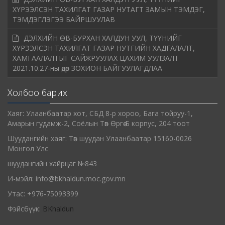
ХҮРЭЭЛСЭН ТАХИЛГАТ ГАЗАР НУТАГТ ЗАМЫН ТЭМДЭГ,
ТЭМДЭГЛЭГЭЭ БАЙРШУУЛАВ
ДЭЛХИЙН ӨВ-БУРХАН ХАЛДУН УУЛ, ТҮҮНИЙГ
ХҮРЭЭЛСЭН ТАХИЛГАТ ГАЗАР НУТГИЙН ХАДГАЛАЛТ,
ХАМГААЛАЛТЫГ САЙЖРУУЛАХ ЦАХИМ УУЛЗАЛТ
2021.10.27-ны өдөр ЗОХИОН БАЙГУУЛАГДЛАА
Холбоо барих
Хаяг: Улаанбаатар хот, СБД 8-р хороо, Бага тойруу-1,
Амарын гудамж-2, Соёлын Төв Өргөө Б корпус, 204 тоот
Шуудангийн хаяг: Төв шуудан Улаанбаатар 15160-0026
Монгол Улс
шуудангийн хайрцаг №843
И-мэйл: info@bkhaldun.moc.gov.mn
Утас: +976-75093399
Фэйсбүүк:
BKhaldun