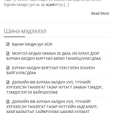
Бурхан халдун уул нь ар өврөөрөө битүү […]
Read More
Шинэ мэдээлэл
Бурхан Халдун уул 2026
МОНГОЛ АРДЫН НАМЫН 30 ДАХЬ ИХ ХУРАЛ ДЭЭР
БУРХАН ХАЛДУН ВИРТУАЛ АЯЛАЛ ТАНИЛЦУУЛАГДЛАА
БУРХАН ХАЛДУН ВИРТУАЛ ҮЗЭСГЭЛЭН ЗОХИОН
БАЙГУУЛАГДЛАА
ДЭЛХИЙН ӨВ-БУРХАН ХАЛДУН УУЛ, ТҮҮНИЙГ
ХҮРЭЭЛСЭН ТАХИЛГАТ ГАЗАР НУТАГТ ЗАМЫН ТЭМДЭГ,
ТЭМДЭГЛЭГЭЭ БАЙРШУУЛАВ
ДЭЛХИЙН ӨВ-БУРХАН ХАЛДУН УУЛ, ТҮҮНИЙГ
ХҮРЭЭЛСЭН ТАХИЛГАТ ГАЗАР НУТГИЙН ХАДГАЛАЛТ,
ХАМГААЛАЛТЫГ САЙЖРУУЛАХ ЦАХИМ УУЛЗАЛТ