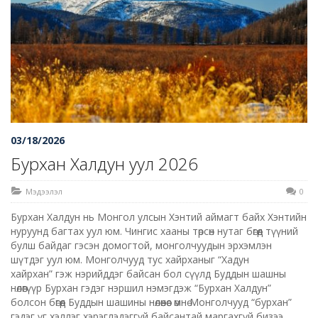
03/18/2026
Бурхан Халдун уул 2026
Мэдээлэл
0
Бурхан Халдун нь Монгол улсын Хэнтий аймагт байх Хэнтийн
нуруунд багтах уул юм. Чингис хааны төрсөн нутаг бөгөөд түүний
булш байдаг гэсэн домогтой, монголчуудын эрхэмлэн
шүтдэг уул юм. Монголчууд тус хайрханыг “Хадун
хайрхан” гэж нэрийддэг байсан бол сүүлд Буддын шашны
нөлөөгүүр Бурхан гэдэг нэршил нэмэгдэж “Бурхан Халдун”
болсон бөгөөд Буддын шашины нөлөөнөөс өмнө Монголчууд “бурхан”
гэдэг үг хэллэг хэрэглэдэггүй байсантай маргахгүй бизээ.