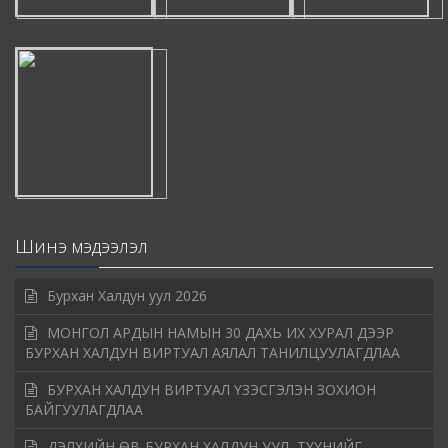
Шинэ мэдээлэл
Бурхан Халдун уул 2026
МОНГОЛ АРДЫН НАМЫН 30 ДАХЬ ИХ ХУРАЛ ДЭЭР
БУРХАН ХАЛДУН ВИРТУАЛ АЯЛАЛ ТАНИЛЦУУЛАГДЛАА
БУРХАН ХАЛДУН ВИРТУАЛ ҮЗЭСГЭЛЭН ЗОХИОН
БАЙГУУЛАГДЛАА
ДЭЛХИЙН ӨВ-БУРХАН ХАЛДУН УУЛ, ТҮҮНИЙГ