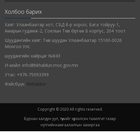
Холбоо барих
Хаяг: Улаанбаатар хот, СБД 8-р хороо, Бага тойруу-1,
Амарын гудамж-2, Соёлын Төв Өргөө Б корпус, 204 тоот
Шуудангийн хаяг: Төв шуудан Улаанбаатар 15160-0026
Монгол Улс
шуудангийн хайрцаг №843
И-мэйл: info@bkhaldun.moc.gov.mn
Утас: +976-75093399
Фэйсбүүк:
BKhaldun
Copyright © 2020 All rights reserved.
Бурхан халдун уул, түүнийг хүрээлсэн тахилгат газар
нутгийнхамгаалалтын захиргаа