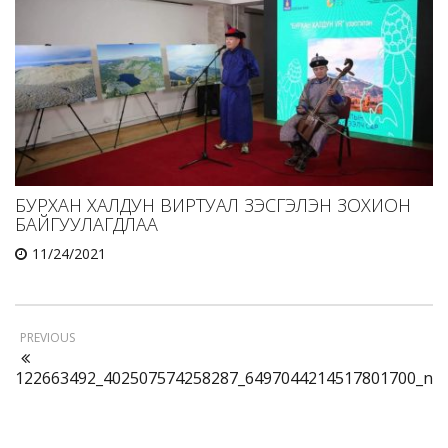
БУРХАН ХАЛДУН ВИРТУАЛ ҮЗЭСГЭЛЭН ЗОХИОН
БАЙГУУЛАГДЛАА
11/24/2021
PREVIOUS
122663492_402507574258287_6497044214517801700_n