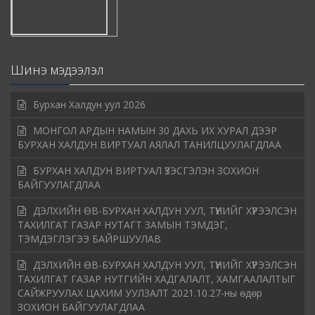
Шинэ мэдээлэл
Бурхан Халдун уул 2026
МОНГОЛ АРДЫН НАМЫН 30 ДАХЬ ИХ ХУРАЛ ДЭЭР
БУРХАН ХАЛДУН ВИРТУАЛ АЯЛАЛ ТАНИЛЦУУЛАГДЛАА
БУРХАН ХАЛДУН ВИРТУАЛ ҮЗЭСГЭЛЭН ЗОХИОН
БАЙГУУЛАГДЛАА
ДЭЛХИЙН ӨВ-БУРХАН ХАЛДУН УУЛ, ТҮҮНИЙГ ХҮРЭЭЛСЭН
ТАХИЛГАТ ГАЗАР НУТАГТ ЗАМЫН ТЭМДЭГ,
ТЭМДЭГЛЭГЭЭ БАЙРШУУЛАВ
ДЭЛХИЙН ӨВ-БУРХАН ХАЛДУН УУЛ, ТҮҮНИЙГ ХҮРЭЭЛСЭН
ТАХИЛГАТ ГАЗАР НУТГИЙН ХАДГАЛАЛТ, ХАМГААЛАЛТЫГ
САЙЖРУУЛАХ ЦАХИМ УУЛЗАЛТ 2021.10.27-ны өдөр
ЗОХИОН БАЙГУУЛАГДЛАА