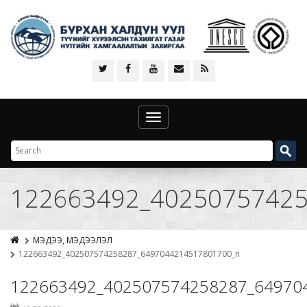
Toggle
navigation
122663492_40250757425
МЭДЭЭ, МЭДЭЭЛЭЛ
122663492_402507574258287_6497044214517801700_n
122663492_402507574258287_64970