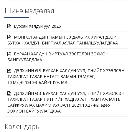
Шинэ мэдээлэл
Бурхан Халдун уул 2026
МОНГОЛ АРДЫН НАМЫН 30 ДАХЬ ИХ ХУРАЛ ДЭЭР
БУРХАН ХАЛДУН ВИРТУАЛ АЯЛАЛ ТАНИЛЦУУЛАГДЛАА
БУРХАН ХАЛДУН ВИРТУАЛ ҮЗЭСГЭЛЭН ЗОХИОН
БАЙГУУЛАГДЛАА
ДЭЛХИЙН ӨВ-БУРХАН ХАЛДУН УУЛ, ТҮҮНИЙГ ХҮРЭЭЛСЭН
ТАХИЛГАТ ГАЗАР НУТАГТ ЗАМЫН ТЭМДЭГ,
ТЭМДЭГЛЭГЭЭ БАЙРШУУЛАВ
ДЭЛХИЙН ӨВ-БУРХАН ХАЛДУН УУЛ, ТҮҮНИЙГ ХҮРЭЭЛСЭН
ТАХИЛГАТ ГАЗАР НУТГИЙН ХАДГАЛАЛТ, ХАМГААЛАЛТЫГ
САЙЖРУУЛАХ ЦАХИМ УУЛЗАЛТ 2021.10.27-ны өдөр
ЗОХИОН БАЙГУУЛАГДЛАА
Календарь