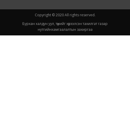
Copyright © 2020 All rights reserved.
Бурхан халдун уул, түүнийг хүрээлсэн тахилгат газар
нутгийнхамгаалалтын захиргаа