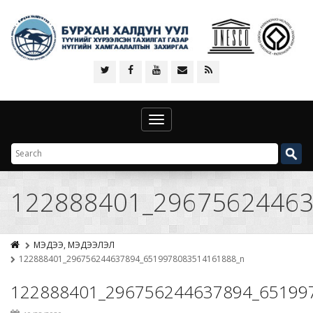
Toggle
navigation
122888401_29675624463
МЭДЭЭ, МЭДЭЭЛЭЛ
122888401_296756244637894_6519978083514161888_n
122888401_296756244637894_65199