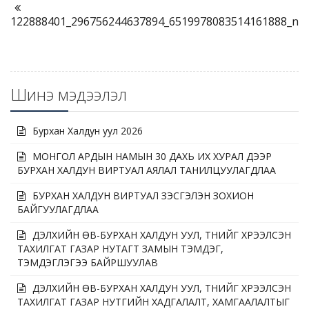
122888401_296756244637894_6519978083514161888_n
Шинэ мэдээлэл
Бурхан Халдун уул 2026
МОНГОЛ АРДЫН НАМЫН 30 ДАХЬ ИХ ХУРАЛ ДЭЭР
БУРХАН ХАЛДУН ВИРТУАЛ АЯЛАЛ ТАНИЛЦУУЛАГДЛАА
БУРХАН ХАЛДУН ВИРТУАЛ ҮЗЭСГЭЛЭН ЗОХИОН
БАЙГУУЛАГДЛАА
ДЭЛХИЙН ӨВ-БУРХАН ХАЛДУН УУЛ, ТҮҮНИЙГ ХҮРЭЭЛСЭН
ТАХИЛГАТ ГАЗАР НУТАГТ ЗАМЫН ТЭМДЭГ,
ТЭМДЭГЛЭГЭЭ БАЙРШУУЛАВ
ДЭЛХИЙН ӨВ-БУРХАН ХАЛДУН УУЛ, ТҮҮНИЙГ ХҮРЭЭЛСЭН
ТАХИЛГАТ ГАЗАР НУТГИЙН ХАДГАЛАЛТ, ХАМГААЛАЛТЫГ