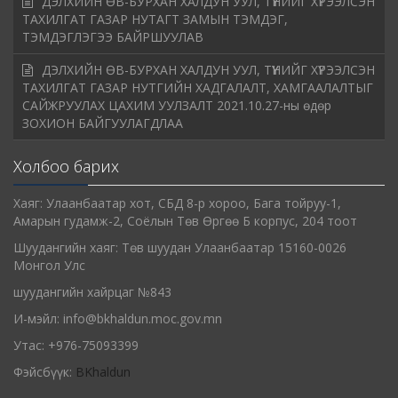
ДЭЛХИЙН ӨВ-БУРХАН ХАЛДУН УУЛ, ТҮҮНИЙГ ХҮРЭЭЛСЭН
ТАХИЛГАТ ГАЗАР НУТАГТ ЗАМЫН ТЭМДЭГ,
ТЭМДЭГЛЭГЭЭ БАЙРШУУЛАВ
ДЭЛХИЙН ӨВ-БУРХАН ХАЛДУН УУЛ, ТҮҮНИЙГ ХҮРЭЭЛСЭН
ТАХИЛГАТ ГАЗАР НУТГИЙН ХАДГАЛАЛТ, ХАМГААЛАЛТЫГ
САЙЖРУУЛАХ ЦАХИМ УУЛЗАЛТ 2021.10.27-ны өдөр
ЗОХИОН БАЙГУУЛАГДЛАА
Холбоо барих
Хаяг: Улаанбаатар хот, СБД 8-р хороо, Бага тойруу-1,
Амарын гудамж-2, Соёлын Төв Өргөө Б корпус, 204 тоот
Шуудангийн хаяг: Төв шуудан Улаанбаатар 15160-0026
Монгол Улс
шуудангийн хайрцаг №843
И-мэйл: info@bkhaldun.moc.gov.mn
Утас: +976-75093399
Фэйсбүүк:
BKhaldun