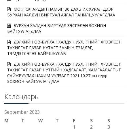
МОНГОЛ АРДЫН НАМЫН 30 ДАХЬ ИХ ХУРАЛ ДЭЭР
БУРХАН ХАЛДУН ВИРТУАЛ АЯЛАЛ ТАНИЛЦУУЛАГДЛАА
БУРХАН ХАЛДУН ВИРТУАЛ ҮЗЭСГЭЛЭН ЗОХИОН
БАЙГУУЛАГДЛАА
ДЭЛХИЙН ӨВ-БУРХАН ХАЛДУН УУЛ, ТҮҮНИЙГ ХҮРЭЭЛСЭН
ТАХИЛГАТ ГАЗАР НУТАГТ ЗАМЫН ТЭМДЭГ,
ТЭМДЭГЛЭГЭЭ БАЙРШУУЛАВ
ДЭЛХИЙН ӨВ-БУРХАН ХАЛДУН УУЛ, ТҮҮНИЙГ ХҮРЭЭЛСЭН
ТАХИЛГАТ ГАЗАР НУТГИЙН ХАДГАЛАЛТ, ХАМГААЛАЛТЫГ
САЙЖРУУЛАХ ЦАХИМ УУЛЗАЛТ 2021.10.27-ны өдөр
ЗОХИОН БАЙГУУЛАГДЛАА
Календарь
September 2023
M
T
W
T
F
S
S
1
2
3