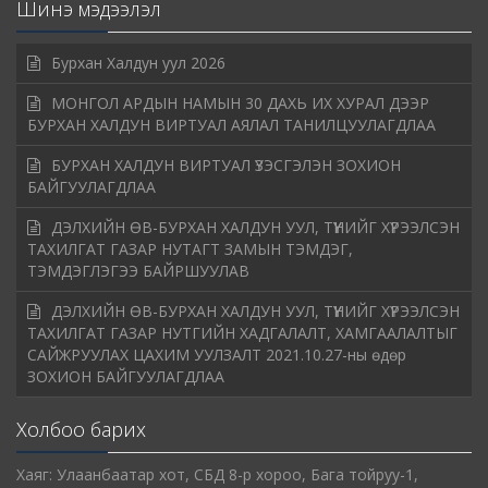
Шинэ мэдээлэл
Бурхан Халдун уул 2026
МОНГОЛ АРДЫН НАМЫН 30 ДАХЬ ИХ ХУРАЛ ДЭЭР
БУРХАН ХАЛДУН ВИРТУАЛ АЯЛАЛ ТАНИЛЦУУЛАГДЛАА
БУРХАН ХАЛДУН ВИРТУАЛ ҮЗЭСГЭЛЭН ЗОХИОН
БАЙГУУЛАГДЛАА
ДЭЛХИЙН ӨВ-БУРХАН ХАЛДУН УУЛ, ТҮҮНИЙГ ХҮРЭЭЛСЭН
ТАХИЛГАТ ГАЗАР НУТАГТ ЗАМЫН ТЭМДЭГ,
ТЭМДЭГЛЭГЭЭ БАЙРШУУЛАВ
ДЭЛХИЙН ӨВ-БУРХАН ХАЛДУН УУЛ, ТҮҮНИЙГ ХҮРЭЭЛСЭН
ТАХИЛГАТ ГАЗАР НУТГИЙН ХАДГАЛАЛТ, ХАМГААЛАЛТЫГ
САЙЖРУУЛАХ ЦАХИМ УУЛЗАЛТ 2021.10.27-ны өдөр
ЗОХИОН БАЙГУУЛАГДЛАА
Холбоо барих
Хаяг: Улаанбаатар хот, СБД 8-р хороо, Бага тойруу-1,