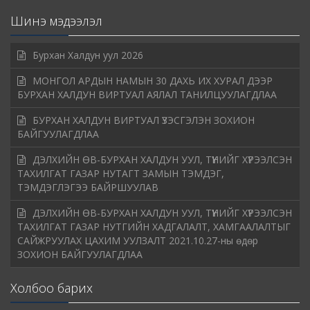
Шинэ мэдээлэл
Бурхан Халдун уул 2026
МОНГОЛ АРДЫН НАМЫН 30 ДАХЬ ИХ ХУРАЛ ДЭЭР
БУРХАН ХАЛДУН ВИРТУАЛ АЯЛАЛ ТАНИЛЦУУЛАГДЛАА
БУРХАН ХАЛДУН ВИРТУАЛ ҮЗЭСГЭЛЭН ЗОХИОН
БАЙГУУЛАГДЛАА
ДЭЛХИЙН ӨВ-БУРХАН ХАЛДУН УУЛ, ТҮҮНИЙГ ХҮРЭЭЛСЭН
ТАХИЛГАТ ГАЗАР НУТАГТ ЗАМЫН ТЭМДЭГ,
ТЭМДЭГЛЭГЭЭ БАЙРШУУЛАВ
ДЭЛХИЙН ӨВ-БУРХАН ХАЛДУН УУЛ, ТҮҮНИЙГ ХҮРЭЭЛСЭН
ТАХИЛГАТ ГАЗАР НУТГИЙН ХАДГАЛАЛТ, ХАМГААЛАЛТЫГ
САЙЖРУУЛАХ ЦАХИМ УУЛЗАЛТ 2021.10.27-ны өдөр
ЗОХИОН БАЙГУУЛАГДЛАА
Холбоо барих