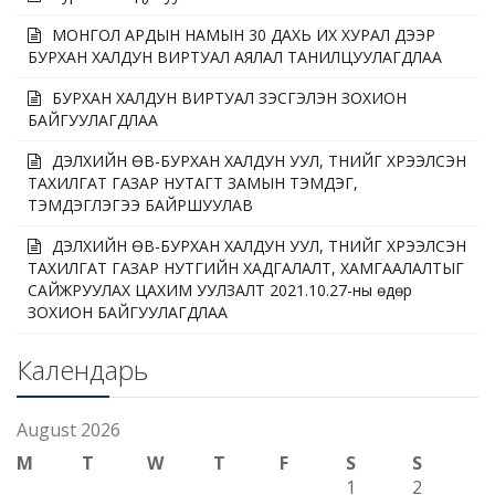
МОНГОЛ АРДЫН НАМЫН 30 ДАХЬ ИХ ХУРАЛ ДЭЭР
БУРХАН ХАЛДУН ВИРТУАЛ АЯЛАЛ ТАНИЛЦУУЛАГДЛАА
БУРХАН ХАЛДУН ВИРТУАЛ ҮЗЭСГЭЛЭН ЗОХИОН
БАЙГУУЛАГДЛАА
ДЭЛХИЙН ӨВ-БУРХАН ХАЛДУН УУЛ, ТҮҮНИЙГ ХҮРЭЭЛСЭН
ТАХИЛГАТ ГАЗАР НУТАГТ ЗАМЫН ТЭМДЭГ,
ТЭМДЭГЛЭГЭЭ БАЙРШУУЛАВ
ДЭЛХИЙН ӨВ-БУРХАН ХАЛДУН УУЛ, ТҮҮНИЙГ ХҮРЭЭЛСЭН
ТАХИЛГАТ ГАЗАР НУТГИЙН ХАДГАЛАЛТ, ХАМГААЛАЛТЫГ
САЙЖРУУЛАХ ЦАХИМ УУЛЗАЛТ 2021.10.27-ны өдөр
ЗОХИОН БАЙГУУЛАГДЛАА
Календарь
August 2026
M
T
W
T
F
S
S
1
2